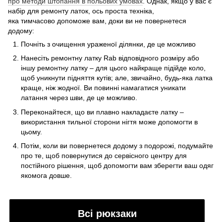
про методи штопання в польових умовах
. Однак, якщо у вас є
набір для ремонту латок, ось проста техніка,
яка тимчасово допоможе вам, доки ви не повернетеся
додому:
Почніть з очищення ураженої ділянки, де це можливо
Нанесіть ремонтну латку Rab відповідного розміру або
іншу ремонтну латку – для цього найкраще підійде коло,
щоб уникнути підняття кутів; але, звичайно, будь-яка латка
краще, ніж жодної. Ви повинні намагатися уникати
латання через шви, де це можливо.
Переконайтеся, що ви плавно накладаєте латку –
використання тильної сторони нігтя може допомогти в
цьому.
Потім, коли ви повернетеся додому з подорожі, подумайте
про те, щоб повернутися до сервісного центру для
постійного рішення, щоб допомогти вам зберегти ваш одяг
якомога довше.
Всі рюкзаки