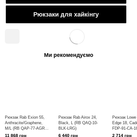
Рюкзаки для хайкінгу
Ми рекомендуємо
Рюкзак Rab Exion 55,
Рюкзак Rab Airox 24,
Рюкзак Lowe 
Anthracite/Graphene,
Black, L (RB QAQ-10-
Edge 18, Cade
M/L (RB QAP-77-AGR-
BLK-LRG)
FDP-91-CA-18
MLG)
11 868 грн
6 440 грн
2 714 грн