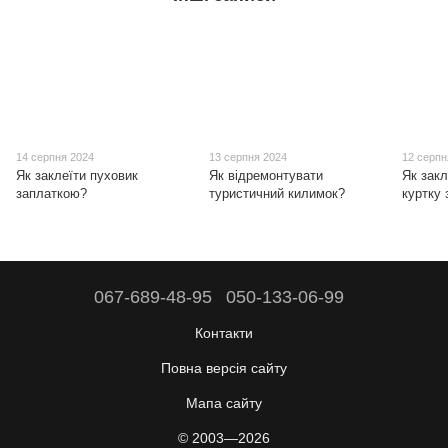
14 серпня 2024
13 серпня 2024
12 серпн
Як заклеїти пуховик
Як відремонтувати
Як зак
заплаткою?
туристичний килимок?
куртку
067-689-48-95
050-133-06-99
Контакти
Повна версія сайту
Мапа сайту
© 2003—2026