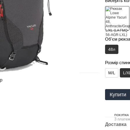
Виберіть ко
Об'єм рюкз
48л
Розмір спин
M/L
L/X
ар
Купити
ПОКУПКА
3 платеж
Доставка