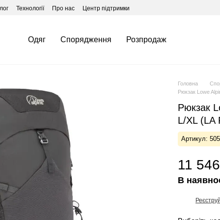
лог
Технології
Про нас
Центр підтримки
Одяг
Спорядження
Розпродаж
Головна
Спо
Рюкзак Lowe Alpi
Рюкзак Lo
L/XL (LA
Артикул: 50
11 546
В наявно
Реєстру
%