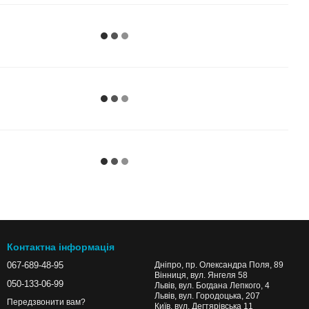
Контактна інформація
067-689-48-95
Дніпро, пр. Олександра Поля, 89
Вінниця, вул. Янгеля 58
050-133-06-99
Львів, вул. Богдана Лепкого, 4
Львів, вул. Городоцька, 207
Передзвонити вам?
Київ, вул. Дегтярівська 11