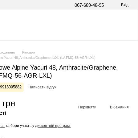
067-689-48-95
Вхід
рядження
Рюкзаки
ne Yacuri 48, Anthracite/Graphene, L/XL (LA FMQ-56-AGR-LXL)
we Alpine Yacuri 48, Anthracite/Graphene,
 FMQ-56-AGR-LXL)
59913095882
Написати відгук
 грн
Порівняти
В бажання
сті
йся
та бери участь у
дисконтній програмі