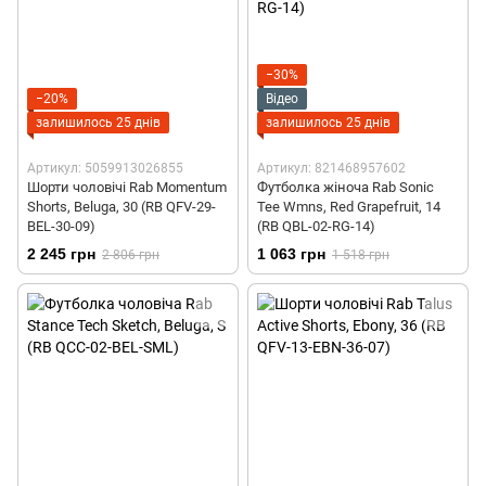
−30%
−20%
Відео
залишилось 25 днів
залишилось 25 днів
Артикул: 5059913026855
Артикул: 821468957602
Шорти чоловічі Rab Momentum
Футболка жіноча Rab Sonic
Shorts, Beluga, 30 (RB QFV-29-
Tee Wmns, Red Grapefruit, 14
BEL-30-09)
(RB QBL-02-RG-14)
2 245 грн
1 063 грн
2 806 грн
1 518 грн