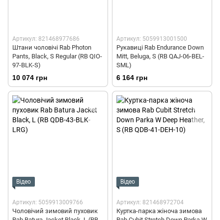
Артикул: 821468977686
Артикул: 5059913001500
Штани чоловічі Rab Photon
Рукавиці Rab Endurance Down
Pants, Black, S Regular (RB QIO-
Mitt, Beluga, S (RB QAJ-06-BEL-
97-BLK-S)
SML)
10 074 грн
6 164 грн
Відео
Відео
Артикул: 5059913009766
Артикул: 821468972704
Чоловічий зимовий пуховик
Куртка-парка жіноча зимова
Rab Batura Jacket Black, L (RB
Rab Cubit Stretch Down Parka W