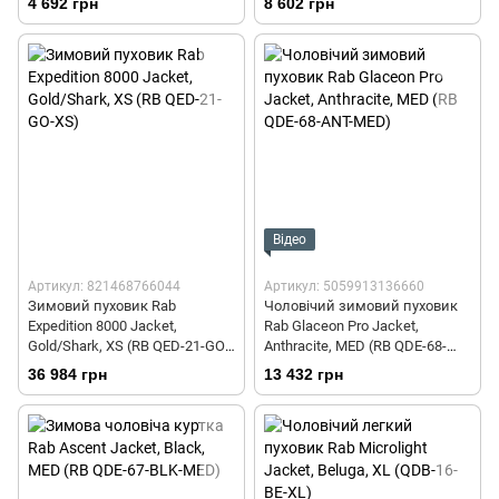
4 692 грн
8 602 грн
Відео
Артикул: 821468766044
Артикул: 5059913136660
Зимовий пуховик Rab
Чоловічий зимовий пуховик
Expedition 8000 Jacket,
Rab Glaceon Pro Jacket,
Gold/Shark, XS (RB QED-21-GO-
Anthracite, MED (RB QDE-68-
XS)
ANT-MED)
36 984 грн
13 432 грн