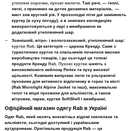
утеплені сорочки
,
пухові жилети
. Такі речі, — теплі,
легкі, з приємних на дотик дихаючих матеріалів, —
маст хев круглий рік. У прохолодні літні дні замінюють
куртку (в суху погоду), а в зимових експедиціях
використовуються у парі з мембранкою як
додатковий утеплюючий шар.
Зовнішній, вітро- і вологозахисний, утеплюючий шар:
куртки Rab.
Ця категорія — царина бренду. Саме з
туристичних курток та спальників почалося масове
виробництво товарів, і до сьогодні це топові
продукти бренду
Rab. Пухові куртки
шиють з
високоякісного нейлону Pertex та пуху високої
щільності. Компанія випускає легкі та ультралегкі
пуховики для активного відпочинку в горах та місті
(Rab Microlight Alpine Jacket та інші), максимально
теплі та міцні пуховики для альпіністів, а також
вітровки, парки, куртки SoftShell і мембранні.
Офіційний магазин одягу Rab в Україні
Одяг Rab, який носять всесвітньо відомі скелелази та
альпіністи, сьогодні доступний і українським
аутдорникам. Оригінальна продукція Rab — це