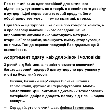
Про те, який саме одяг потрібний для активного
відпочинку, тут знають не в теорії, а з особистого досвіду
в аутдорі. Щоб перевірити готовий продукт, його
обов'язково тестують — теж на практиці, в горах.
Одяг Rab — це турбота. І не лише про комфорт клієнта, а
й про безпеку навколишнього середовища: на
виробництві активно використовують матеріали
вторинної переробки, зменшують вмісту фторвуглецю і
не тільки. Тож до переваг продукції Rab додаємо ще й
екологічність.
Асортимент одягу Rab для жінок і чоловіків
З речей від Rab можна повністю скласти класичний
багатошаровий гардероб для аутдору та прогулянок у
місті на будь-який сезон.
Нижній, базовий шар:
спідня білизна
,
штани і
термоштани
,
футболки і термофутболки
. Мають
анатомічний крій, виконані з дихаючих технологічних
матеріалів, добре відводять вологу від тіла і швидко
сохнуть.
Середній, утеплюючий шар:
фліски і толстовки
,