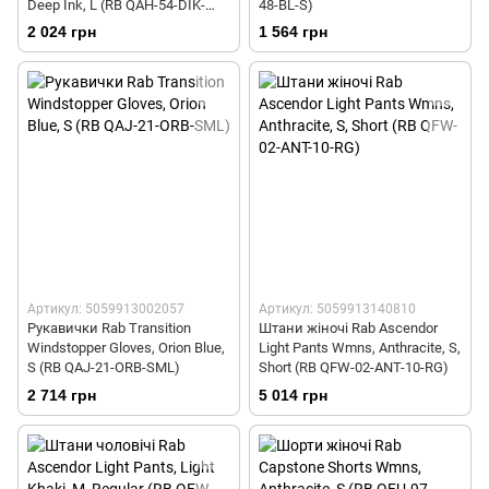
Deep Ink, L (RB QAH-54-DIK-
48-BL-S)
LRG)
2 024 грн
1 564 грн
Артикул: 5059913002057
Артикул: 5059913140810
Рукавички Rab Transition
Штани жіночі Rab Ascendor
Windstopper Gloves, Orion Blue,
Light Pants Wmns, Anthracite, S,
S (RB QAJ-21-ORB-SML)
Short (RB QFW-02-ANT-10-RG)
2 714 грн
5 014 грн