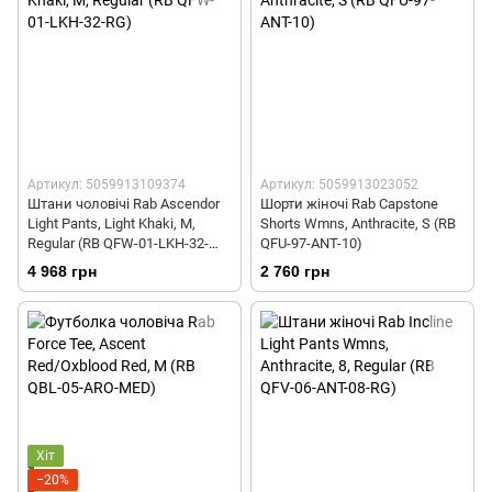
Артикул: 5059913109374
Артикул: 5059913023052
Штани чоловічі Rab Ascendor
Шорти жіночі Rab Capstone
Light Pants, Light Khaki, M,
Shorts Wmns, Anthracite, S (RB
Regular (RB QFW-01-LKH-32-
QFU-97-ANT-10)
RG)
4 968 грн
2 760 грн
Хіт
−20%