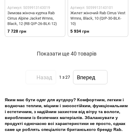
Артикул: 5059913143019
Артикул: 5059913143101
Зимова жіноча куртка Rab
Жилет жіночий Rab Cirrus Vest
Cirrus Alpine Jacket Wmns,
Wmns, Black, 10 (QIP-30-BLK-
Black, 12 (RB QIP-26-BLK-12)
10)
7 728 грн
5 934 грн
Показати ще 40 товарів
Назад
Вперед
1
з 27
Яким має бути одяг для аутдору? Комфортним, легким і
водночас теплим, міцним і зносостійким, функціональним
і естетичним, з надійним захистом від вітру та вологи,
виробленим із безпечних матеріалів. Збалансувати у
продукті одночасно всі характеристики не просто, однак
саме це роблять спеціалісти британського бренду Rab.