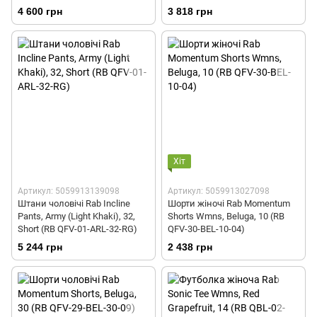
4 600 грн
3 818 грн
Хіт
Артикул: 5059913139098
Артикул: 5059913027098
Штани чоловічі Rab Incline
Шорти жіночі Rab Momentum
Pants, Army (Light Khaki), 32,
Shorts Wmns, Beluga, 10 (RB
Short (RB QFV-01-ARL-32-RG)
QFV-30-BEL-10-04)
5 244 грн
2 438 грн