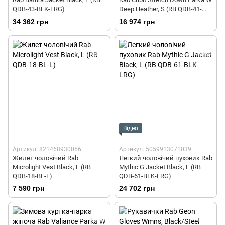
QDB-43-BLK-LRG)
Deep Heather, S (RB QDB-41-
DEH-10)
34 362 грн
16 974 грн
Відео
Артикул: 821468930056
Артикул: 5059913071039
Жилет чоловічий Rab
Легкий чоловічий пуховик Rab
Microlight Vest Black, L (RB
Mythic G Jacket Black, L (RB
QDB-18-BL-L)
QDB-61-BLK-LRG)
7 590 грн
24 702 грн