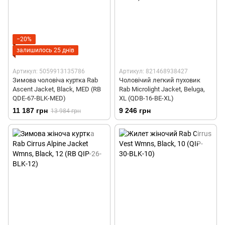
−20%
залишилось 25 днів
Артикул: 5059913135786
Артикул: 821468938427
Зимова чоловіча куртка Rab
Чоловічий легкий пуховик
Ascent Jacket, Black, MED (RB
Rab Microlight Jacket, Beluga,
QDE-67-BLK-MED)
XL (QDB-16-BE-XL)
11 187 грн
9 246 грн
13 984 грн