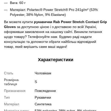
Вага: 60 г
Матеріал:
Polartec® Power Stretch® Pro 241g/m² (53%
Polyester, 38% Nylon, 9% Elastane)
Ви можете купити
рукавички Rab Power Stretch Contact Grip
Gloves
за доступною ціною і з доставкою по всій Україні,
оформивши замовлення на нашому сайті. Виникли питання
щодо товару? Телефонуйте нам. Будемо раді надати
консультацію та допомогти обрати найбільш відповідний
товар, який вирішить саме ваші задачі!
Характеристики
Стать
Чоловікам
Розмірна
S
таблиця
Призначення
Повсякденне
Тип
Рукавички
Матеріал
Синтетика
Матеріал одягу
53% polyester, 38% nylon, 9% elastane