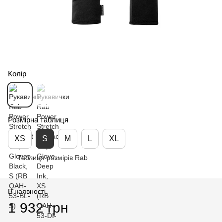
Колір
Розмірна таблиця
XS
S
M
L
XL
Таблиця розмірів Rab
В наявності
1 932 грн