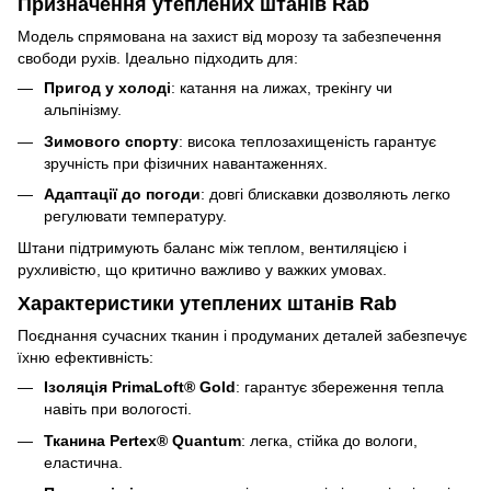
Призначення утеплених штанів Rab
Модель спрямована на захист від морозу та забезпечення
свободи рухів. Ідеально підходить для:
Пригод у холоді
: катання на лижах, трекінгу чи
альпінізму.
Зимового спорту
: висока теплозахищеність гарантує
зручність при фізичних навантаженнях.
Адаптації до погоди
: довгі блискавки дозволяють легко
регулювати температуру.
Штани підтримують баланс між теплом, вентиляцією і
рухливістю, що критично важливо у важких умовах.
Характеристики утеплених штанів Rab
Поєднання сучасних тканин і продуманих деталей забезпечує
їхню ефективність:
Ізоляція PrimaLoft® Gold
: гарантує збереження тепла
навіть при вологості.
Тканина Pertex® Quantum
: легка, стійка до вологи,
еластична.