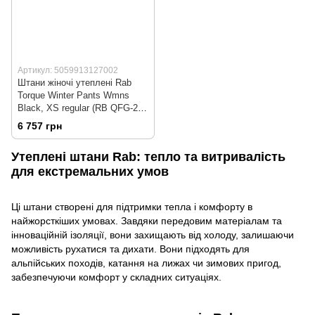
Артикул: 5059913127002
Штани жіночі утеплені Rab
Torque Winter Pants Wmns
Black, XS regular (RB QFG-22-
BLK-08-RG)
6 757 грн
Утеплені штани Rab: тепло та витривалість
для екстремальних умов
Ці штани створені для підтримки тепла і комфорту в
найжорсткіших умовах. Завдяки передовим матеріалам та
інноваційній ізоляції, вони захищають від холоду, залишаючи
можливість рухатися та дихати. Вони підходять для
альпійських походів, катання на лижах чи зимових пригод,
забезпечуючи комфорт у складних ситуаціях.