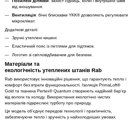
Посилені ділянки
: захист сідниць, колін і внутрішніх швів
від зношування.
Вентиляція
: бічні блискавки YKK® дозволяють регулювати
мікроклімат.
Додаткові деталі:
Зручні утеплені кишені.
Еластичний пояс із петлями для підтяжок.
Логотип зі світловідбивачем для безпеки.
Матеріали та
екологічність утеплених штанів Rab
Rab використовує інноваційні рішення, що гарантують тепло і
комфорт без втрати функціональності. Ізоляція PrimaLoft®
Gold та тканина Pertex® Quantum створюють надійний бар’єр
від вологи та холоду. Використання екологічно чистих
матеріалів підкреслює турботу про природу.
Ця модель об'єднує передові технології і практичність,
забезпечуючи тепло і зручність у найхолодніших умовах.