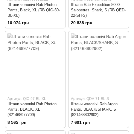
Штани чоловічі Rab Photon
Штани Rab Expedition 8000
Pants, Black, XL (RB QIO-50-
Salopettes, Shark, S (RB QED-
BL-XL)
22-SH-S)
10 074 грн
20 838 грн
Артикул: QIO-97-BL-XL
Артикул: QDA-71-BL-S
Штани чоловічі Rab Photon
Штани чоловічі Rab Argon
Pants, BLACK, XL
Pants, BLACK/SHARK, S
(821468977709)
(821468802902)
8 565 грн
7 691 грн