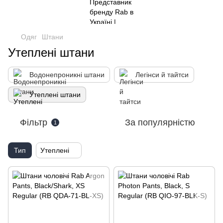
Одяг
Штани
Утеплені штани
Водонепроникні штани
Легінси й тайтси
Утеплені штани
Фільтр
За популярністю
1
Тип
Утеплені