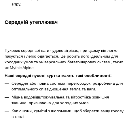
вітру.
Середній утеплювач
Пуховик середньої ваги чудово зігріває, при цьому він легко
пакується і легко одягається. Це робить його ідеальним для
холодних умов та універсальних багатошарових систем, таких
як
Mythic Alpine
.
Наші середні пухові куртки мають такі особливості:
Середня або повна система перегородок, розроблена для
оптимального співвідношення тепла та ваги.
Міцна водовідштовхувальна та вітростійка зовнішня
тканина, призначена для холодних умов.
Капюшони, сумісні з шоломами, щоб зберегти вашу голову
в теплі.