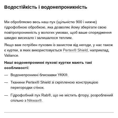
Водостійкість і водонепроникність
Ми обробляємо весь наш пух (щільністю 900 і нижче)
гідрофобною обробкою, яка дозволяє йому зберігати свою
повітропроникність у вологих умовах, щоб ваше спорядження
швидко висихало і залишалося теплим.
Якщо вам потрібен пуховик із захистом від негоди, у нас також
є куртки, в яких використовується
Pertex® Shield
, наприклад,
Valiance.
Наші водонепроникні пухові куртки мають такі
особливості:
Водонепроникні блискавки YKK®.
Тканини Pertex® Shield зі скріпленою конструкцією
перегородки стінок.
Гідрофобний пух Rab®, що не містить фтору, розроблений
спільно з
Nikwax®
.