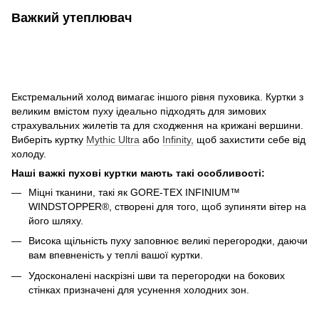
Важкий утеплювач
Екстремальний холод вимагає іншого рівня пуховика. Куртки з
великим вмістом пуху ідеально підходять для зимових
страхувальних жилетів та для сходження на крижані вершини.
Виберіть куртку
Mythic Ultra
або
Infinity,
щоб захистити себе від
холоду.
Наші важкі пухові куртки мають такі особливості:
Міцні тканини, такі як GORE-TEX INFINIUM™
WINDSTOPPER®, створені для того, щоб зупиняти вітер на
його шляху.
Висока щільність пуху заповнює великі перегородки, даючи
вам впевненість у теплі вашої куртки.
Удосконалені наскрізні шви та перегородки на бокових
стінках призначені для усунення холодних зон.