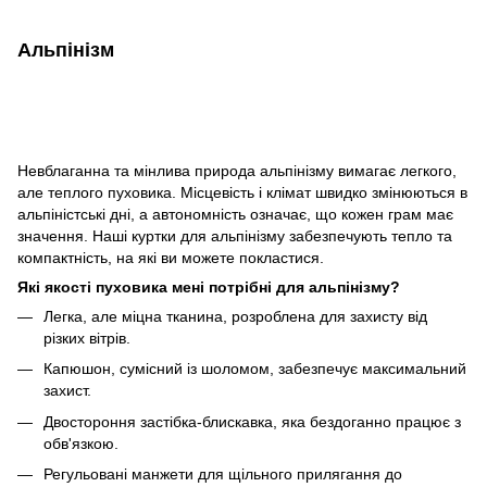
Альпінізм
Невблаганна та мінлива природа альпінізму вимагає легкого,
але теплого пуховика. Місцевість і клімат швидко змінюються в
альпіністські дні, а автономність означає, що кожен грам має
значення. Наші куртки для альпінізму забезпечують тепло та
компактність, на які ви можете покластися.
Які якості пуховика мені потрібні для альпінізму?
Легка, але міцна тканина, розроблена для захисту від
різких вітрів.
Капюшон, сумісний із шоломом, забезпечує максимальний
захист.
Двостороння застібка-блискавка, яка бездоганно працює з
обв'язкою.
Регульовані манжети для щільного прилягання до