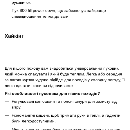
рукавичок.
Пух 800 fill power down, що забезпечує найкраще
співвідношення тепла до ваги.
Хайкінг
Для пішого походу вам знадобиться універсальний пуховик,
який можна спакувати і який буде теплим. Легка або середня
за вагою куртка чудово підійде для походів у холодну погоду, її
легко вдягати, коли ви відпочиваєте.
Які особливості пуховика для піших походів?
Регульовані капюшони та поясні шнури для захисту від
вітру.
Різноманітні кишені, щоб тримати руки в теплі, а гаджети
були легкодоступними.
Міцна тканина, розроблена для захисту від снігу та дощу,