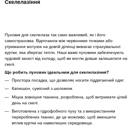
Скелелазіння
Пуховик для скелелаза так само важливий, як і його
самостраховка. Відпочинок між червоними точками або
утримання мотузок на довгій ділянці вимагає страхувальної
куртки, яка зберігає тепло. Наші важкі пуховики забезпечують
чудовий захист від холоду, щоб ви могли довше залишатися на
скелі.
Що робить пуховик ідеальним для скелелазіння?
Простора посадка, що дозволяє носити піддягаючий одяг.
Капюшон, сумісний з шоломом.
Міцна зовнішня тканина, розроблена, щоб витримати цілий
день на скелі.
Виготовлена з гідрофобного пуху та з використанням
перероблених тканин, де це можливо, щоб зменшити
вплив куртки на навколишнє середовище.