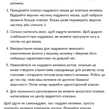
килимок.
Приєднайте клапан надувного мішка до клапана килимка.
Відкрийте верхню частину надувного мішка, щоб набрати
якомога більше повітря. Кілька разів переверніть верхню
частину або стисніть її.
Сильно натисніть вниз, щоб надути килимок. Щоб додати
стабільності при надуванні, ви можете просунути ногу в
петлю на дні мішка.
Використання мішка для надування зменшить
накопичення вологи у вашому килимку і збереже його
найкращі характеристики на довший час.
Намагайтеся не надувати килимок ротом, оскільки це
може створити сприятливе середовище для розвитку спор
плісняви і погіршити теплові властивості килимка. Робіть це
до тих пір, поки ваш килимок не досягне бажаної
жорсткості. Потім знову закрийте односторонній клапан.
Для незначного регулювання ви можете випустити повітря,
натиснувши на центр відкритого клапана.
Щоб здути як самонадувні, так і надувні килимки, просто
покладіть килимок клапаном догори. Відкрийте клапан