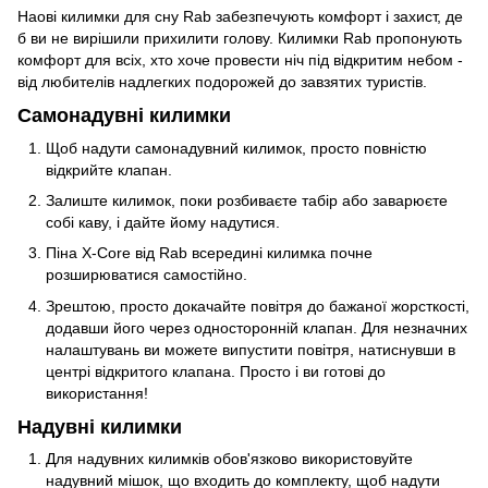
Наові килимки для сну Rab забезпечують комфорт і захист, де
б ви не вирішили прихилити голову. Килимки Rab пропонують
комфорт для всіх, хто хоче провести ніч під відкритим небом -
від любителів надлегких подорожей до завзятих туристів.
Самонадувні килимки
Щоб надути самонадувний килимок, просто повністю
відкрийте клапан.
Залиште килимок, поки розбиваєте табір або заварюєте
собі каву, і дайте йому надутися.
Піна X-Core від Rab всередині килимка почне
розширюватися самостійно.
Зрештою, просто докачайте повітря до бажаної жорсткості,
додавши його через односторонній клапан. Для незначних
налаштувань ви можете випустити повітря, натиснувши в
центрі відкритого клапана. Просто і ви готові до
використання!
Надувні килимки
Для надувних килимків обов'язково використовуйте
надувний мішок, що входить до комплекту, щоб надути