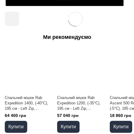
Ми рекомендуємо
Спальний мішок Rab
Спальний мішок Rab
Спальний мі
Expedition 1400, (-40°C),
Expedition 1200, (-35°C),
Ascent 500 Re
195 см - Left Zip,
195 см - Left Zip,
(-5°C), 185 см
SUMMIT RED (RB
SUMMIT RED (RB
Graphene (R
64 400 грн
57 040 грн
18 860 грн
QSM-25-SUR-REG-LZ)
QSM-26-SUR-REG-LZ)
GRH-REG-LZ
Купити
Купити
Купити