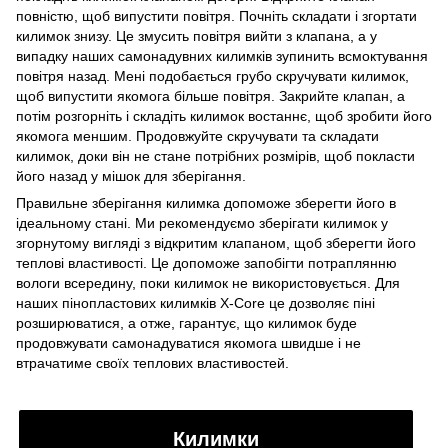
повністю, щоб випустити повітря. Почніть складати і згортати
килимок знизу. Це змусить повітря вийти з клапана, а у
випадку наших самонадувних килимків зупинить всмоктування
повітря назад. Мені подобається грубо скручувати килимок,
щоб випустити якомога більше повітря. Закрийте клапан, а
потім розгорніть і складіть килимок востаннє, щоб зробити його
якомога меншим. Продовжуйте скручувати та складати
килимок, доки він не стане потрібних розмірів, щоб покласти
його назад у мішок для зберігання.
Правильне зберігання килимка допоможе зберегти його в
ідеальному стані. Ми рекомендуємо зберігати килимок у
згорнутому вигляді з відкритим клапаном, щоб зберегти його
теплові властивості. Це допоможе запобігти потраплянню
вологи всередину, поки килимок не використовується. Для
наших пінопластових килимків X-Core це дозволяє піні
розширюватися, а отже, гарантує, що килимок буде
продовжувати самонадуватися якомога швидше і не
втрачатиме своїх теплових властивостей.
Килимки