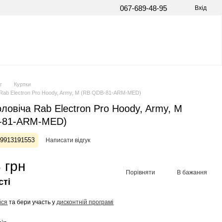
067-689-48-95
Вхід
г
Куртки
 Rab Electron Pro Hoody, Army, M (RB QDB-81-ARM-MED)
оловіча Rab Electron Pro Hoody, Army, M
-81-ARM-MED)
59913191553
Написати відгук
 грн
Порівняти
В бажання
сті
йся
та бери участь у
дисконтній програмі