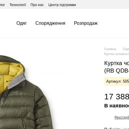
лог
Технології
Про нас
Центр підтримки
Одяг
Спорядження
Розпродаж
Головна
Одя
Куртка чоловіча
Куртка ч
(RB QDB
Артикул: 50
17 388
В наявно
Реєстру
%