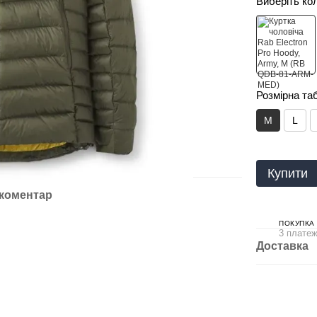
Виберіть ко
Розмірна та
M
L
Купити
 коментар
ПОКУПКА
3 платеж
Доставка