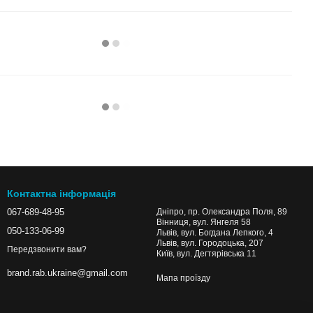
Контактна інформація
067-689-48-95
Дніпро, пр. Олександра Поля, 89
Вінниця, вул. Янгеля 58
050-133-06-99
Львів, вул. Богдана Лепкого, 4
Львів, вул. Городоцька, 207
Передзвонити вам?
Київ, вул. Дегтярівська 11
brand.rab.ukraine@gmail.com
Мапа проїзду