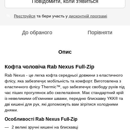
Повідомити, коли з'явиться
Реєструйся
та бери участь у
дисконтній програмі
%
До обраного
Порівняти
Опис
Кофта чоловіча Rab Nexus Full-Zip
Rab Nexus - це легка кофта середньої довжини з еластичного
флісу, яка забезпечує мобільність та комфорт. Виготовлена з
еластичного флісу Thermic™, що забезпечує свободу рухів під
час піших прогулянок або скелелазіння.
Має стандартний крій
із невеликими об'ємними швами, передню блискавку YKK® та
дві кишені для рук, які допоможуть вам зігрітися холодними
днями.
Особливості Rab Nexus Full-Zip
2 великі зручні кишені на блискавці