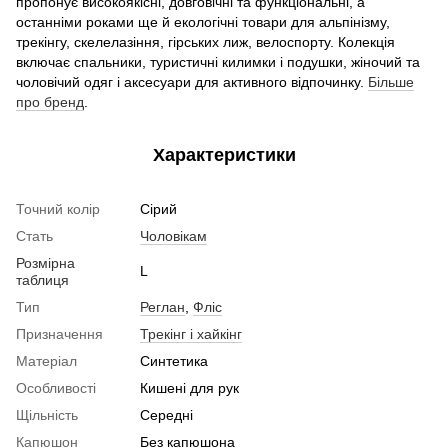
пропонує високоякісні, довговічні та функціональні, а
останніми роками ще й екологічні товари для альпінізму,
трекінгу, скелелазіння, гірських лиж, велоспорту. Колекція
включає спальники, туристичні килимки і подушки, жіночий та
чоловічий одяг і аксесуари для активного відпочинку.
Більше
про бренд
.
Характеристики
Точний колір
Сірий
Стать
Чоловікам
Розмірна
L
таблиця
Тип
Реглан
,
Фліс
Призначення
Трекінг і хайкінг
Матеріал
Синтетика
Особливості
Кишені для рук
Щільність
Середні
Капюшон
Без капюшона