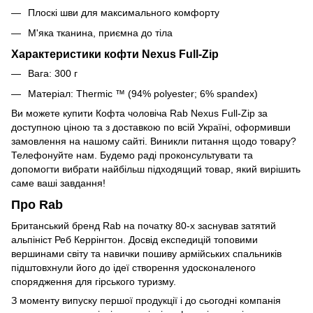
Плоскі шви для максимального комфорту
М'яка тканина, приємна до тіла
Характеристики кофти Nexus Full-Zip
Вага:
300 г
Матеріал:
Thermic ™ (
94% polyester; 6% spandex)
Ви можете купити
Кофта чоловіча Rab Nexus Full-Zip
за
доступною ціною та з доставкою по всій Україні, оформивши
замовлення на нашому сайті. Виникли питання щодо товару?
Телефонуйте нам. Будемо раді проконсультувати та
допомогти вибрати найбільш підходящий товар, який вирішить
саме ваші завдання!
Про Rab
Британський бренд Rab на початку 80-х заснував затятий
альпініст Реб Керрінгтон. Досвід експедицій топовими
вершинами світу та навички пошиву армійських спальників
підштовхнули його до ідеї створення удосконаленого
спорядження для гірського туризму.
З моменту випуску першої продукції і до сьогодні компанія