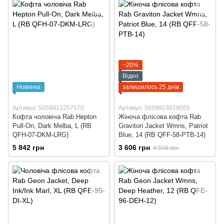
−20%
Відео
Новинка
залишилось 25 днів
Артикул: 5059913257570
Артикул: 5059913019055
Кофта чоловіча Rab Hepton
Жіноча флісова кофта Rab
Pull-On, Dark Melba, L (RB
Graviton Jacket Wmns, Patriot
QFH-07-DKM-LRG)
Blue, 14 (RB QFF-58-PTB-14)
5 842 грн
3 606 грн
4 508 грн