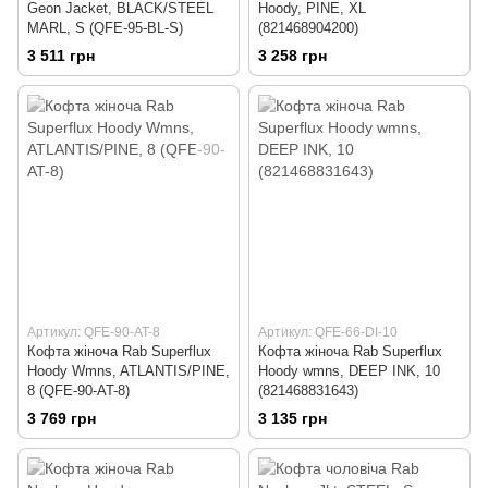
Geon Jacket, BLACK/STEEL
Hoody, PINE, XL
MARL, S (QFE-95-BL-S)
(821468904200)
3 511 грн
3 258 грн
Артикул: QFE-90-AT-8
Артикул: QFE-66-DI-10
Кофта жіноча Rab Superflux
Кофта жіноча Rab Superflux
Hoody Wmns, ATLANTIS/PINE,
Hoody wmns, DEEP INK, 10
8 (QFE-90-AT-8)
(821468831643)
3 769 грн
3 135 грн