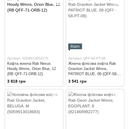
Відео
Артикул: 5059913054575
Артикул: QFF-58-PT-08
Кофта жіноча Rab Nexus
Жіноча флісова кофта Rab
Hoody Wmns, Orion Blue, 12
Graviton Jacket Wmns,
(RB QFF-71-ORB-12)
PATRIOT BLUE, 08 (QFF-58-
PT-08)
3 818 грн
3 541 грн