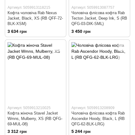
Артикул: 5059913118215
Артикул: 5059913087757
Кофта чоловіча Rab Nexus
Чоловіча флісова кофта Rab
Jacket, Black, XS (RB QFF-72-
Tecton Jacket, Deep Ink, S (RB
BLK-XSM)
QFG-03-DIK-SML)
3 634 грн
3 450 грн
Артикул: 5059913210025
Артикул: 5059913208909
Кофта жіноча Stavel Jacket
Чоловіча флісова кофта Rab
Wmns, Mulberry, XS (RB QFG-
Ascendor Hoody, Black, L (RB
69-MUL-08)
QFG-62-BLK-LRG)
3 312 грн
5 244 грн