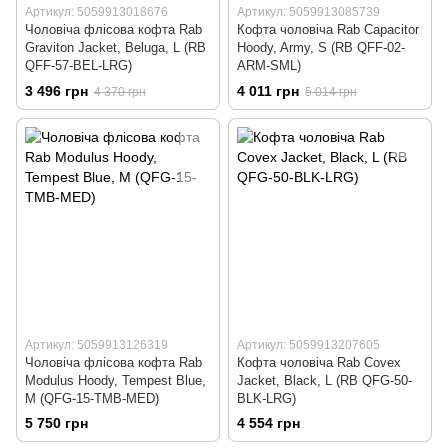
Артикул: 5059913018676
Артикул: 5059913085739
Чоловіча флісова кофта Rab
Кофта чоловіча Rab Capacitor
Graviton Jacket, Beluga, L (RB
Hoody, Army, S (RB QFF-02-
QFF-57-BEL-LRG)
ARM-SML)
3 496 грн
4 011 грн
4 370 грн
5 014 грн
Артикул: 5059913126319
Артикул: 5059913207605
Чоловіча флісова кофта Rab
Кофта чоловіча Rab Covex
Modulus Hoody, Tempest Blue,
Jacket, Black, L (RB QFG-50-
M (QFG-15-TMB-MED)
BLK-LRG)
5 750 грн
4 554 грн