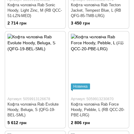
Кофта чоловіча Rab Sonic
Кофта чоловіча Rab Tecton
Hoody, Light Zinc, M (RB QCC-
Jacket, Tempest Blue, L (RB
51-LZN-MED)
QFG-85-TMB-LRG)
2 714 грн
3 450 грн
Новинка
Артикул: 5059913126678
Артикул: 5059913230870
Кофта чоловіча Rab Evolute
Кофта чоловіча Rab Force
Hoody, Beluga, S (QFG-19-
Hoody, Pebble, L (RB QCC-20-
BEL-SML)
PBE-LRG)
5 612 грн
2 806 грн