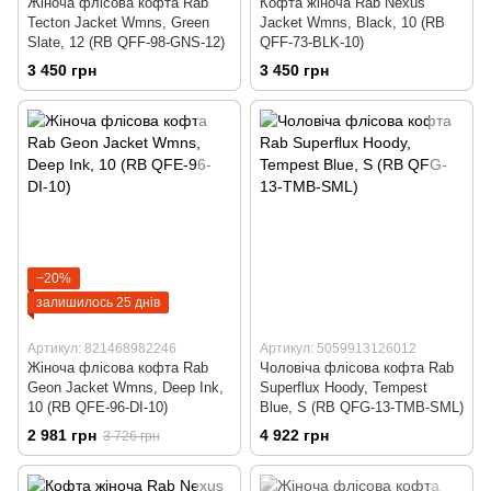
Жіноча флісова кофта Rab
Кофта жіноча Rab Nexus
Tecton Jacket Wmns, Green
Jacket Wmns, Black, 10 (RB
Slate, 12 (RB QFF-98-GNS-12)
QFF-73-BLK-10)
3 450 грн
3 450 грн
−20%
залишилось 25 днів
Артикул: 821468982246
Артикул: 5059913126012
Жіноча флісова кофта Rab
Чоловіча флісова кофта Rab
Geon Jacket Wmns, Deep Ink,
Superflux Hoody, Tempest
10 (RB QFE-96-DI-10)
Blue, S (RB QFG-13-TMB-SML)
2 981 грн
4 922 грн
3 726 грн