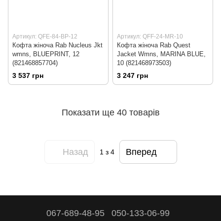
Артикул: QFE-84-BP-12
Артикул: QFF-24-MR-10
Кофта жіноча Rab Nucleus Jkt
Кофта жіноча Rab Quest
wmns, BLUEPRINT, 12
Jacket Wmns, MARINA BLUE,
(821468857704)
10 (821468973503)
3 537 грн
3 247 грн
Показати ще 40 товарів
Назад
Вперед
1
з 4
067-689-48-95
050-133-06-99