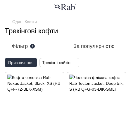
Одяг
Кофти
Трекінгові кофти
Фільтр
За популярністю
1
Призначення
Трекінг і хайкінг