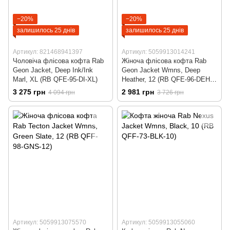
−20%
−20%
залишилось 25 днів
залишилось 25 днів
Артикул: 821468941397
Артикул: 5059913014241
Чоловіча флісова кофта Rab
Жіноча флісова кофта Rab
Geon Jacket, Deep Ink/Ink
Geon Jacket Wmns, Deep
Marl, XL (RB QFE-95-DI-XL)
Heather, 12 (RB QFE-96-DEH-
12)
3 275 грн
2 981 грн
4 094 грн
3 726 грн
Артикул: 5059913075570
Артикул: 5059913055060