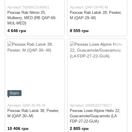
Артикул: 5059913146461
Артикул: QAP-29-PE-M
Рюкзак Rab Nitron 25,
Рюкзак Rab Latok 28, Pewter,
Mulberry, MED (RB QAP-69-
M (QAP-29--M)
MUL-MED)
4 646 грн
8 555 грн
Відео
Артикул: QAP-30-PE-M
Артикул: 2000033776017
Рюкзак Rab Latok 38, Pewter,
Рюкзак Lowe Alpine Helix 22,
M (QAP-30--M)
Guacamole/Guacamole (LA
FDP-27-22-GUA)
10 406 грн
2 805 грн