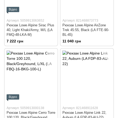
Відео
Артикул: 5059913063652
Артикул: 821468873773
Рюкзак Lowe Alpine Sirac Plus
Рюкзак Lowe Alpine AirZone
40, Light Khaki/Army, M/L (LA
Trek 45:55, Black (LA FTE-90-
FMQ-48-LKA-M)
BL-45)
7 222 грн
11 040 грн
Відео
Артикул: 5059913000138
Артикул: 821468911628
Рюкзак Lowe Alpine Cerro Torre
Рюкзак Lowe Alpine Link 22,
100:120, Black/Greyhound,
Auburn (LA FDP-83-AU-22)