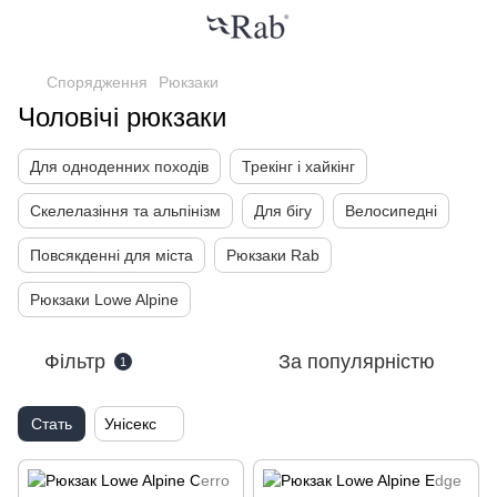
Спорядження
Рюкзаки
Чоловічі рюкзаки
Для одноденних походів
Трекінг і хайкінг
Скелелазіння та альпінізм
Для бігу
Велосипедні
Повсякденні для міста
Рюкзаки Rab
Рюкзаки Lowe Alpine
Фільтр
За популярністю
1
Стать
Унісекс