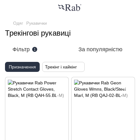
Одяг
Рукавички
Трекінгові рукавиці
Фільтр
За популярністю
1
Призначення
Трекінг і хайкінг