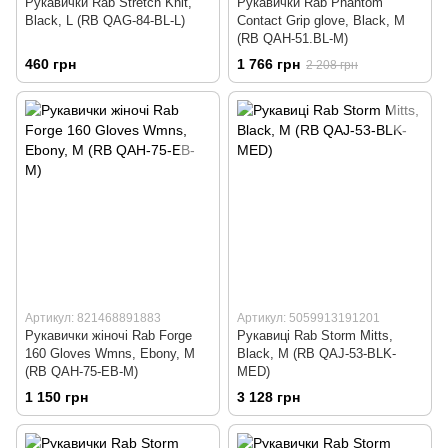
Рукавички Rab Stretch Knit,
Рукавички Rab Phantom
Black, L (RB QAG-84-BL-L)
Contact Grip glove, Black, M
(RB QAH-51.BL-M)
460 грн
1 766 грн
2 208 грн
Артикул: 821468891883
Артикул: 5059913191201
Рукавички жіночі Rab Forge
Рукавиці Rab Storm Mitts,
160 Gloves Wmns, Ebony, M
Black, M (RB QAJ-53-BLK-
(RB QAH-75-EB-M)
MED)
1 150 грн
3 128 грн