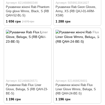
Артикул: 821468860346
Артикул: 5059913041827
Рукавички жіночі Rab Phantom
Рукавички Rab Geon Gloves,
Grip glove Wmns, Black, S (RB
Army, XS (RB QAJ-01-ARM-
QAH-52-BL-S)
XSM)
1 656 грн
1 288 грн
2 070 грн
Артикул: 821468826571
Артикул: 821468826601
Рукавички Rab Flux Liner
Рукавички жіночі Rab Flux
Glove, Beluga, S (RB QAH-23-
Liner Glove Wmns, Beluga, S
BE-S)
(RB QAH-24-BE-S)
1 196 грн
1 196 грн