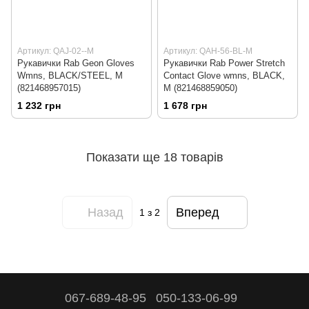
Артикул: QAJ-02--M
Артикул: QAH-56-BL-M
Рукавички Rab Geon Gloves
Рукавички Rab Power Stretch
Wmns, BLACK/STEEL, M
Contact Glove wmns, BLACK,
(821468957015)
M (821468859050)
1 232 грн
1 678 грн
Показати ще 18 товарів
Назад
Вперед
1
з 2
067-689-48-95
050-133-06-99