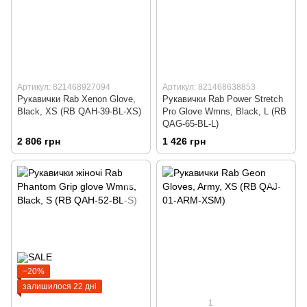
Артикул: 821468927094
Артикул: 821468638853
Рукавички Rab Xenon Glove,
Рукавички Rab Power Stretch
Black, XS (RB QAH-39-BL-XS)
Pro Glove Wmns, Black, L (RB
QAG-65-BL-L)
2 806 грн
1 426 грн
−20%
залишилося 22 дні
1