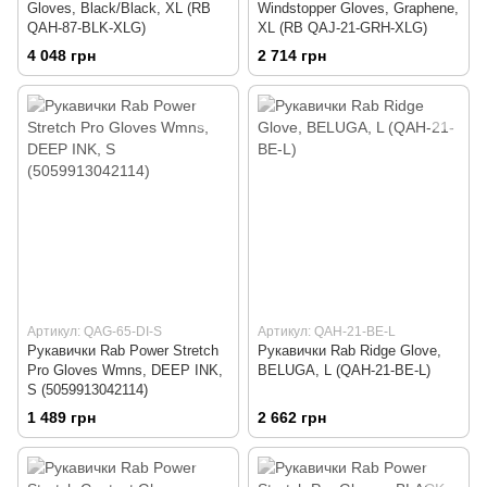
Gloves, Black/Black, XL (RB
Windstopper Gloves, Graphene,
QAH-87-BLK-XLG)
XL (RB QAJ-21-GRH-XLG)
4 048 грн
2 714 грн
Артикул: QAG-65-DI-S
Артикул: QAH-21-BE-L
Рукавички Rab Power Stretch
Рукавички Rab Ridge Glove,
Pro Gloves Wmns, DEEP INK,
BELUGA, L (QAH-21-BE-L)
S (5059913042114)
1 489 грн
2 662 грн