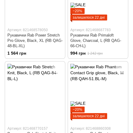
−20%
залишилося 22 дні
Артикул: 821468578050
Артикул: 821468687783
Рукавички Rab Power Stretch
Рукавички Rab Primaloft
Pro Glove, Black, XL (RB QAG-
Glove, Charcoal, L (RB QAG-
48-BL-XL)
66-CH-L)
1 564 грн
994 грн
1 242 грн
−20%
залишилося 22 дні
Артикул: 821468770157
Артикул: 821468860308