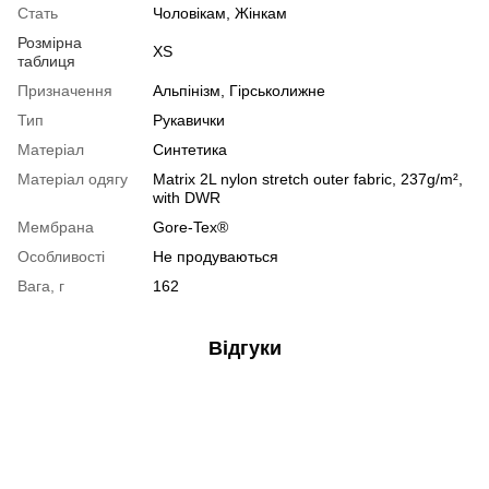
Стать
Чоловікам, Жінкам
Розмірна
XS
таблиця
Призначення
Альпінізм, Гірськолижне
Тип
Рукавички
Матеріал
Синтетика
Матеріал одягу
Matrix 2L nylon stretch outer fabric, 237g/m²,
with DWR
Мембрана
Gore-Tex®
Особливості
Не продуваються
Вага, г
162
Відгуки