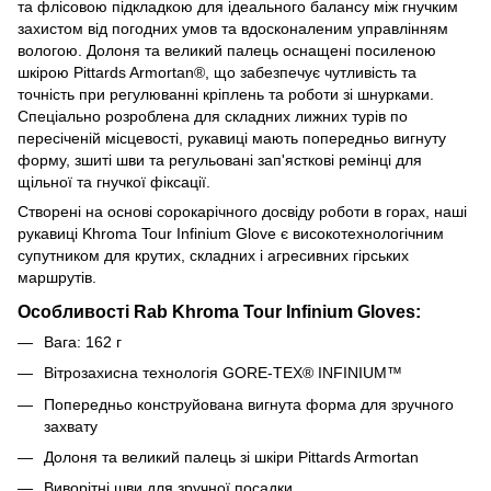
та флісовою підкладкою для ідеального балансу між гнучким
захистом від погодних умов та вдосконаленим управлінням
вологою. Долоня та великий палець оснащені посиленою
шкірою Pittards Armortan®, що забезпечує чутливість та
точність при регулюванні кріплень та роботи зі шнурками.
Спеціально розроблена для складних лижних турів по
пересіченій місцевості, рукавиці мають попередньо вигнуту
форму, зшиті шви та регульовані зап'ясткові ремінці для
щільної та гнучкої фіксації.
Створені на основі сорокарічного досвіду роботи в горах, наші
рукавиці Khroma Tour Infinium Glove є високотехнологічним
супутником для крутих, складних і агресивних гірських
маршрутів.
Особливості
Rab Khroma Tour Infinium Gloves:
Вага: 162 г
Вітрозахисна технологія GORE-TEX® INFINIUM™
Попередньо конструйована вигнута форма для зручного
захвату
Долоня та великий палець зі шкіри Pittards Armortan
Виворітні шви для зручної посадки