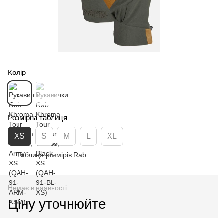
Колір
Розмірна таблиця
XS
S
M
L
XL
Таблиця розмірів Rab
Немає в наявності
Ціну уточнюйте