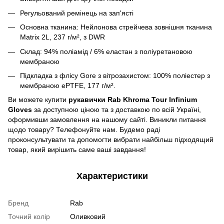
Регульований ремінець на зап'ясті
Основна тканина: Нейлонова стрейчева зовнішня тканина
Matrix 2L, 237 г/м², з DWR
Склад: 94% поліамід / 6% еластан з поліуретановою
мембраною
Підкладка з флісу Gore з вітрозахистом: 100% поліестер з
мембраною ePTFE, 177 г/м².
Ви можете купити
рукавички Rab Khroma Tour Infinium
Gloves
за доступною ціною та з доставкою по всій Україні,
оформивши замовлення на нашому сайті. Виникли питання
щодо товару? Телефонуйте нам. Будемо раді
проконсультувати та допомогти вибрати найбільш підходящий
товар, який вирішить саме ваші завдання!
Характеристики
Бренд
Rab
Точний колір
Оливковий