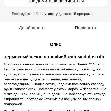
Повідомити, коли з'явиться
Реєструйся
та бери участь у
дисконтній програмі
%
До обраного
Порівняти
Опис
Термокомбінезон чоловічий Rab Modulus Bib
Створений з неймовірно теплого матеріалу Thermic™ Stretch
Pro, це ідеальний флісовий напівкомбінезон для виходу на
вулицю, коли ртутний стовпчик опускається нижче нуля. Легко
одягається для додаткового тепла, еластичний,
вологовідвідний і швидко сохне, надаючи вам велику свободу
рухів і забезпечуючи комфорт у лютий мороз. Флісова тканина
м'яка до шкіри, але міцна на дотик, що забезпечує стійкість до
стирання та не утворює катишків під час усіх ваших гірських
подорожей.