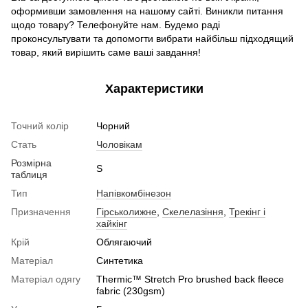
оформивши замовлення на нашому сайті. Виникли питання
щодо товару? Телефонуйте нам. Будемо раді
проконсультувати та допомогти вибрати найбільш підходящий
товар, який вирішить саме ваші завдання!
Характеристики
Точний колір
Чорний
Стать
Чоловікам
Розмірна
S
таблиця
Тип
Напівкомбінезон
Призначення
Гірськолижне
,
Скелелазіння
,
Трекінг і
хайкінг
Крій
Облягаючий
Матеріал
Синтетика
Матеріал одягу
Thermic™ Stretch Pro brushed back fleece
fabric (230gsm)