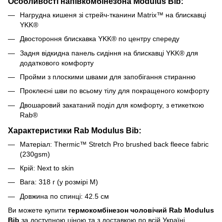
Особливості напівкомбінезона Modulus Bib:
Нагрудна кишеня зі стрейч-тканини Matrix™ на блискавці
YKK®
Двостороння блискавка YKK® по центру спереду
Задня відкидна панель сидіння на блискавці YKK® для
додаткового комфорту
Пройми з плоскими швами для запобігання стиранню
Проклеєні шви по всьому тілу для покращеного комфорту
Двошаровий закатаний поділ для комфорту, з етикеткою
Rab®
Характеристики Rab Modulus Bib:
Матеріал:
Thermic™ Stretch Pro brushed back fleece fabric
(230gsm)
Крій: Next to skin
Вага: 318 г (у розмірі M)
Довжина по спинці: 42.5 см
Ви можете купити
термокомбінезон чоловічий Rab Modulus
Bib
за доступною ціною та з доставкою по всій Україні,