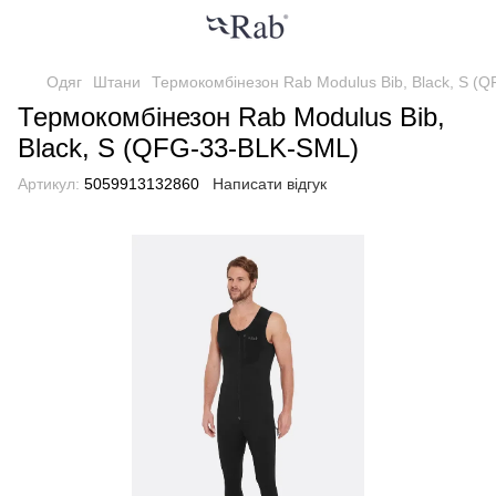
Одяг
Штани
Термокомбінезон Rab Modulus Bib, Black, S (
Термокомбінезон Rab Modulus Bib,
Black, S (QFG-33-BLK-SML)
Артикул:
5059913132860
Написати відгук