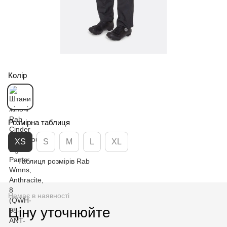
Колір
Розмірна таблиця
XS
S
M
L
XL
Таблиця розмірів Rab
Немає в наявності
Ціну уточнюйте