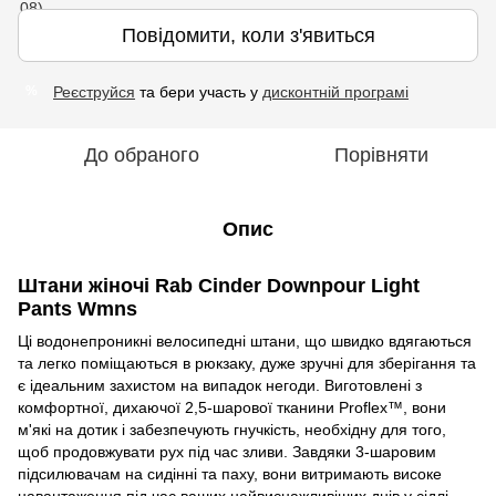
Повідомити, коли з'явиться
Реєструйся
та бери участь у
дисконтній програмі
%
До обраного
Порівняти
Опис
Штани жіночі Rab Cinder Downpour Light
Pants Wmns
Ці водонепроникні велосипедні штани, що швидко вдягаються
та легко поміщаються в рюкзаку, дуже зручні для зберігання та
є ідеальним захистом на випадок негоди. Виготовлені з
комфортної, дихаючої 2,5-шарової тканини Proflex™, вони
м'які на дотик і забезпечують гнучкість, необхідну для того,
щоб продовжувати рух під час зливи. Завдяки 3-шаровим
підсилювачам на сидінні та паху, вони витримають високе
навантаження під час ваших найвиснажливіших днів у сідлі.