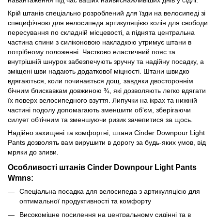
Крій штанів спеціально розроблений для їзди на велосипеді зі
специфічною для велосипеда артикуляцією колін для свободи
пересування по складній місцевості, а піднята центральна
частина спини з силіконовою накладкою утримує штани в
потрібному положенні. Частково еластичний пояс та
внутрішній шнурок забезпечують зручну та надійну посадку, а
зміщені шви надають додаткової міцності. Штани швидко
вдягаються, коли починається дощ, завдяки двостороннім
бічним блискавкам довжиною ¾, які дозволяють легко вдягати
їх поверх велосипедного взуття. Липучки на ікрах та нижній
частині подолу допомагають зменшити об'єм, зберігаючи
силует обтічним та зменшуючи ризик зачепитися за щось.
Надійно захищені та комфортні, штани Cinder Downpour Light
Pants дозволять вам вирушити в дорогу за будь-яких умов, від
мряки до зливи.
Особливості штанів Cinder Downpour Light Pants
Wmns:
Спеціальна посадка для велосипеда з артикуляцією для
оптимальної продуктивності та комфорту
Високоміцне посилення на центральному сидінні та в