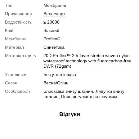
Тип
Мембранні
Призначення
Велоспорт
Водостійкість
≥ 20000
Крій
Вільний
Мембрана
Proflex®
Матеріал
Синтетика
Матеріал одягу
20D Proflex™ 2.5-layer stretch woven nylon
waterproof technology with fluorocarbon-free
DWR (72gsm)
Утеплювач
Без утеплювача
Сезон
Весна/Осінь
Особливості
Блискавки внизу штанин, Липучки внизу
штанин, Пояс регулюється шнурком
Відгуки