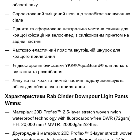
області паху
Спроектований зміщений шов, що запобігає зношуванню
сідла
Піднята та сформована центральна частина спинки для
кращої фіксації на велосипеді з силіконовим принтом на
задній частині
Частково еластичний пояс та внутрішній шнурок для
кращого прилягання
¾ двосторонні блискавки YKK® AquaGuard® для легкого
вдягання та розстібання
Липучки на ікрах та нижній частині подолу зменшують
об'єм для облягаючого прилягання
Характеристики Rab Cinder Downpour Light Pants
Wmns:
Матеріал:
20D Proflex™ 2.5-layer stretch woven nylon
waterproof technology with fluorocarbon-free DWR (72gsm)
HH: 20,000 mm \ MVTR: 20000g/m2/24hrs
Другорядний матеріал: 20D Proflex™ 3-layer stretch woven
nylon waterproof technology with fluorocarbon-free DWR