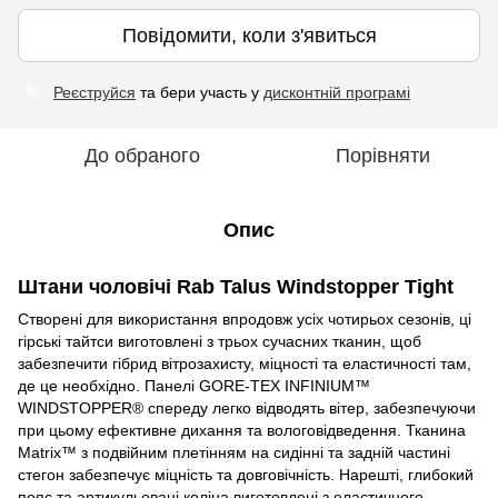
Повідомити, коли з'явиться
Реєструйся
та бери участь у
дисконтній програмі
%
До обраного
Порівняти
Опис
Штани чоловічі Rab Talus Windstopper Tight
Створені для використання впродовж усіх чотирьох сезонів, ці
гірські тайтси виготовлені з трьох сучасних тканин, щоб
забезпечити гібрид вітрозахисту, міцності та еластичності там,
де це необхідно. Панелі GORE-TEX INFINIUM™
WINDSTOPPER® спереду легко відводять вітер, забезпечуючи
при цьому ефективне дихання та вологовідведення. Тканина
Matrix™ з подвійним плетінням на сидінні та задній частині
стегон забезпечує міцність та довговічність. Нарешті, глибокий
пояс та артикульовані коліна виготовлені з еластичного,