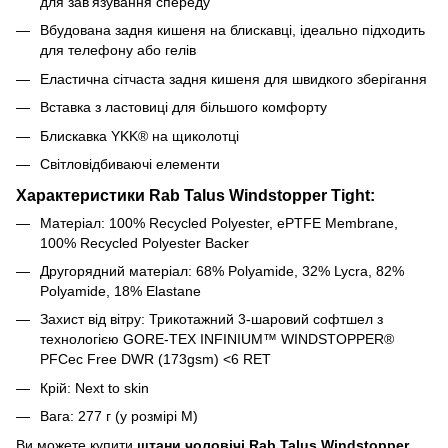
для зав'язування спереду
Вбудована задня кишеня на блискавці, ідеально підходить
для телефону або гелів
Еластична сітчаста задня кишеня для швидкого зберігання
Вставка з ластовиці для більшого комфорту
Блискавка YKK® на щиколотці
Світловідбиваючі елементи
Характеристики Rab Talus Windstopper Tight:
Матеріал:
100% Recycled Polyester, ePTFE Membrane,
100% Recycled Polyester Backer
Другорядний матеріал: 68% Polyamide, 32% Lycra, 82%
Polyamide, 18% Elastane
Захист від вітру: Трикотажний 3-шаровий софтшел з
технологією GORE-TEX INFINIUM™ WINDSTOPPER®
PFCec Free DWR (173gsm) <6 RET
Крій: Next to skin
Вага: 277 г (у розмірі M)
Ви можете купити
штани чоловічі Rab Talus Windstopper