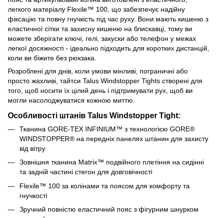
легкого матеріалу Flexile™ 100, що забезпечує надійну
фіксацію та повну гнучкість під час руху. Вони мають кишеню з
еластичної сітки та захисну кишеню на блискавці, тому ви
можете зберігати ключі, гелі, закуски або телефон у межах
легкої досяжності - ідеально підходить для коротких дистанцій,
коли ви біжите без рюкзака.
Розроблені для днів, коли умови мінливі, пограничні або
просто жахливі, тайтси Talus Windstopper Tights створені для
того, щоб носити їх цілий день і підтримувати рух, щоб ви
могли насолоджуватися кожною миттю.
Особливості штанів Talus Windstopper Tight:
Тканина GORE-TEX INFINIUM™ з технологією GORE®
WINDSTOPPER® на передніх панелях штанин для захисту
від вітру
Зовнішня тканина Matrix™ подвійного плетіння на сидінні
та задній частині стегон для довговічності
Flexile™ 100 за колінами та поясом для комфорту та
гнучкості
Зручний повністю еластичний пояс з фігурним шнурком