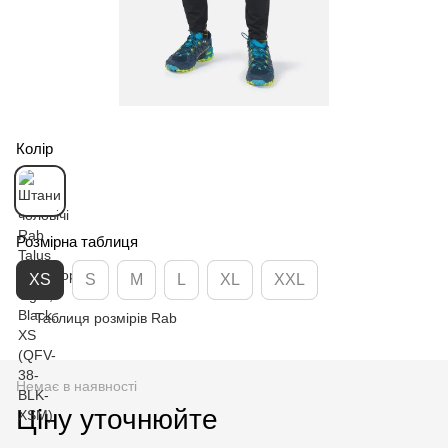
Колір
Розмірна таблиця
XS
S
M
L
XL
XXL
Таблиця розмірів Rab
Немає в наявності
Ціну уточнюйте