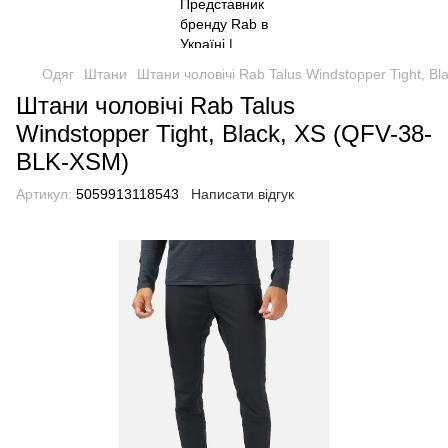
Одяг
Штани
Штани чоловічі Rab Talus Windstopper Tight, B
Штани чоловічі Rab Talus
Windstopper Tight, Black, XS (QFV-38-
BLK-XSM)
Артикул:
5059913118543
Написати відгук