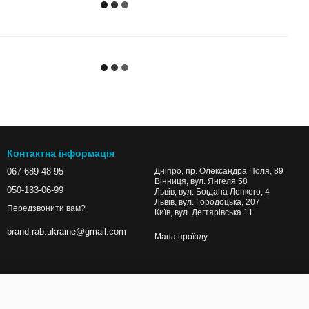
Контактна інформація
067-689-48-95
Дніпро, пр. Олександра Поля, 89
Вінниця, вул. Янгеля 58
050-133-06-99
Львів, вул. Богдана Лепкого, 4
Львів, вул. Городоцька, 207
Передзвонити вам?
Київ, вул. Дегтярівська 11
brand.rab.ukraine@gmail.com
Мапа проїзду