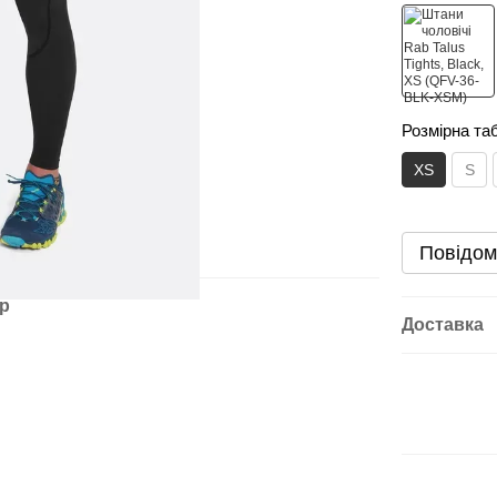
Розмірна та
XS
S
Повідом
ар
Доставка