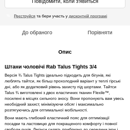
Повідомити, коли з'явиться
Реєструйся
та бери участь у
дисконтній програмі
%
До обраного
Порівняти
Опис
Штани чоловічі Rab Talus Tights 3/4
Версія ¾ Talus Tights ідеально підходить для бігунів, які
люблять тайтси, як більш прохолодний варіант у теплі гірські
дні, або як додатковий рівень захисту під шортами. Тайтси
Talus ¾ виготовлені з двох еластичних тканин Flexile™,
посилені в місцях сильного зносу. Вони пропонують вам увесь
необхідний захист, мінімізуючи обсяг і максимально
розтягуючись для оптимальної мобільності.
Вони мають глибокий еластичний пояс для оптимізації
посадки та ластовицю для покращеного комфорту і повної
свободи рухів. Легінси сидять приблизно до середини ікри і