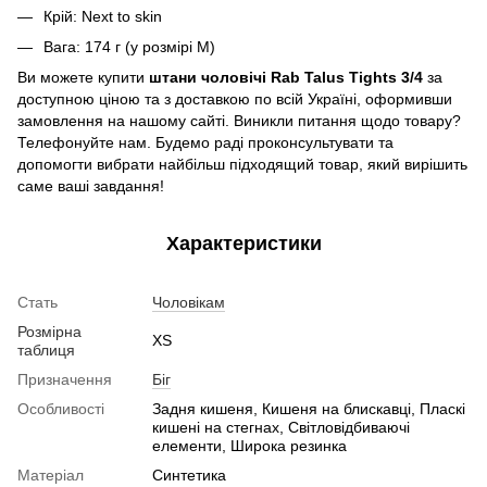
Крій: Next to skin
Вага: 174 г (у розмірі M)
Ви можете купити
штани чоловічі Rab Talus Tights 3/4
за
доступною ціною та з доставкою по всій Україні, оформивши
замовлення на нашому сайті. Виникли питання щодо товару?
Телефонуйте нам. Будемо раді проконсультувати та
допомогти вибрати найбільш підходящий товар, який вирішить
саме ваші завдання!
Характеристики
Стать
Чоловікам
Розмірна
XS
таблиця
Призначення
Біг
Особливості
Задня кишеня, Кишеня на блискавці, Пласкі
кишені на стегнах, Світловідбиваючі
елементи, Широка резинка
Матеріал
Синтетика