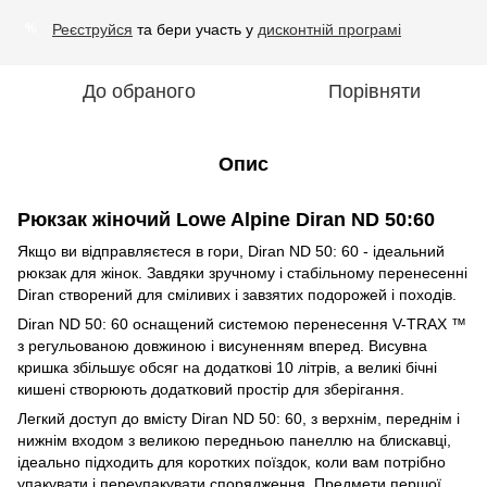
Реєструйся
та бери участь у
дисконтній програмі
%
До обраного
Порівняти
Опис
Рюкзак жіночий Lowe Alpine Diran ND 50:60
Якщо ви відправляєтеся в гори, Diran ND 50: 60 - ідеальний
рюкзак для жінок. Завдяки зручному і стабільному перенесенні
Diran створений для сміливих і завзятих подорожей і походів.
Diran ND 50: 60 оснащений системою перенесення V-TRAX ™
з регульованою довжиною і висуненням вперед. Висувна
кришка збільшує обсяг на додаткові 10 літрів, а великі бічні
кишені створюють додатковий простір для зберігання.
Легкий доступ до вмісту Diran ND 50: 60, з верхнім, переднім і
нижнім входом з великою передньою панеллю на блискавці,
ідеально підходить для коротких поїздок, коли вам потрібно
упакувати і переупакувати спорядження. Предмети першої