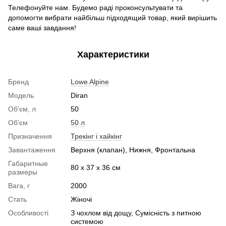
Телефонуйте нам. Будемо раді проконсультувати та
допомогти вибрати найбільш підходящий товар, який вирішить
саме ваші завдання!
Характеристики
Бренд
Lowe Alpine
Модель
Diran
Об'єм, л
50
Об'єм
50 л
Призначення
Трекінг і хайкінг
Завантаження
Верхня (клапан), Нижня, Фронтальна
Габаритные
80 х 37 х 36 см
размеры
Вага, г
2000
Стать
Жіночі
Особливості
З чохлом від дощу, Сумісність з питною
системою