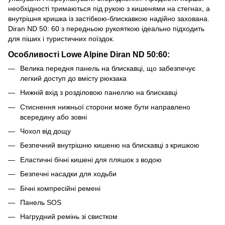
необхідності тримаються під рукою з кишенями на стегнах, а
внутрішня кришка із застібкою-блискавкою надійно захована.
Diran ND 50: 60 з передньою рукояткою ідеально підходить
для піших і туристичних поїздок.
Особливості Lowe Alpine Diran ND 50:60:
Велика передня панель на блискавці, що забезпечує
легкий доступ до вмісту рюкзака
Нижній вхід з розділовою панеллю на блискавці
Стиснення нижньої сторони може бути направлено
всередину або зовні
Чохол від дощу
Безпечний внутрішню кишеню на блискавці з кришкою
Еластичні бічні кишені для пляшок з водою
Безпечні насадки для ходьби
Бічні компресійні ремені
Панель SOS
Нагрудний ремінь зі свистком