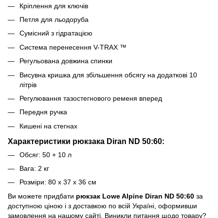
Кріплення для ключів
Петля для льодоруба
Сумісний з гідратацією
Система перенесення V-TRAX ™
Регульована довжина спинки
Висувна кришка для збільшення обсягу на додаткові 10
літрів
Регулювання тазостегнового ременя вперед
Передня ручка
Кишені на стегнах
Характеристики рюкзака Diran ND 50:60:
Обсяг: 50 + 10 л
Вага: 2 кг
Розміри: 80 х 37 х 36 см
Ви можете придбати
рюкзак Lowe Alpine Diran ND 50:60
за
доступною ціною і з доставкою по всій Україні, оформивши
замовлення на нашому сайті. Виникли питання щодо товару?