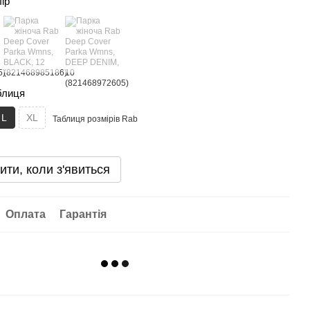
лір
блиця
L
XL
Таблиця розмірів Rab
ити, коли з'явиться
Оплата
Гарантія