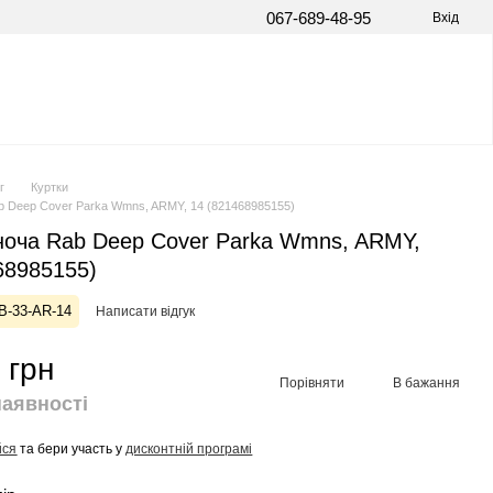
067-689-48-95
Вхід
г
Куртки
b Deep Cover Parka Wmns, ARMY, 14 (821468985155)
ноча Rab Deep Cover Parka Wmns, ARMY,
68985155)
B-33-AR-14
Написати відгук
 грн
Порівняти
В бажання
наявності
йся
та бери участь у
дисконтній програмі