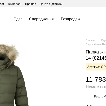
лог
Технології
Про нас
Центр підтримки
Одяг
Спорядження
Розпродаж
Головна
Одя
Парка жіноча Ra
Парка жі
14 (8214
Артикул: QD
11 783
Немає в 
Реєстру
%