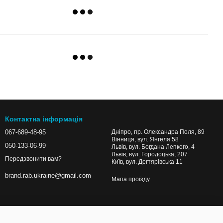
Контактна інформація
067-689-48-95
Дніпро, пр. Олександра Поля, 89
Вінниця, вул. Янгеля 58
050-133-06-99
Львів, вул. Богдана Лепкого, 4
Львів, вул. Городоцька, 207
Передзвонити вам?
Київ, вул. Дегтярівська 11
brand.rab.ukraine@gmail.com
Мапа проїзду