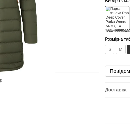
Виберіть ко
Розмірна та
S
M
Повідом
ар
Доставка