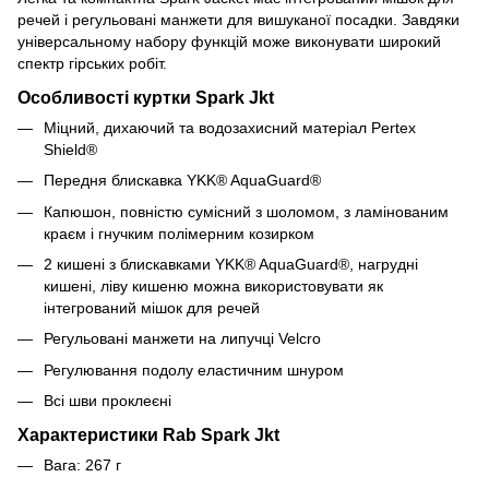
речей і регульовані манжети для вишуканої посадки. Завдяки
універсальному набору функцій може виконувати широкий
спектр гірських робіт.
Особливості куртки Spark Jkt
Міцний, дихаючий та водозахисний матеріал Pertex
Shield®
Передня блискавка YKK® AquaGuard®
Капюшон, повністю сумісний з шоломом, з ламінованим
краєм і гнучким полімерним козирком
2 кишені з блискавками YKK® AquaGuard®, нагрудні
кишені, ліву кишеню можна використовувати як
інтегрований мішок для речей
Регульовані манжети на липучці Velcro
Регулювання подолу еластичним шнуром
Всі шви проклеєні
Характеристики Rab Spark Jkt
Вага: 267 г