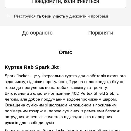
Повідомити, коли з'явиться
Реєструйся
та бери участь у
дисконтній програмі
%
До обраного
Порівняти
Опис
Куртка Rab Spark Jkt
Spark Jacket
- це універсальна куртка для любителів активного
відпочинку, від піших прогулянок, їзди на велосипеді та бігу по
горах до прогулянок по пагорбах, каякінгу та трекінгу.
Виготовлена з еластичної тканини 40D Pertex Shield 2.5L, є
легким, але добре продуманим водонепроникним шаром.
Оснащена сумісним зі шоломом капюшоном з посиленим
полімерним козирком, парою сумісних із ременями безпеки
нагрудних кишень із сітчастою підкладкою та шарнірних
рукавів для свободи рухів.
Легка та компактна Spark Jacket має інтегрований мішок для