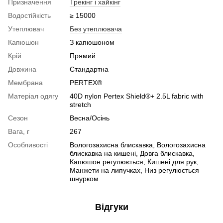
Призначення
Трекінг і хайкінг
Водостійкість
≥ 15000
Утеплювач
Без утеплювача
Капюшон
З капюшоном
Крій
Прямий
Довжина
Стандартна
Мембрана
PERTEX®
Матеріал одягу
40D nylon Pertex Shield®+ 2.5L fabric with
stretch
Сезон
Весна/Осінь
Вага, г
267
Особливості
Вологозахисна блискавка, Вологозахисна
блискавка на кишені, Довга блискавка,
Капюшон регулюється, Кишені для рук,
Манжети на липучках, Низ регулюється
шнурком
Відгуки