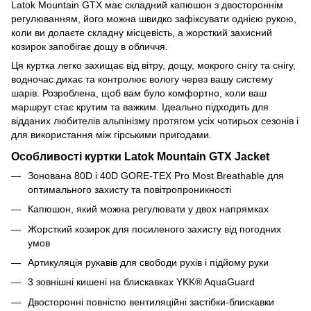
Latok Mountain GTX має складний капюшон з двостороннім
регулюванням, його можна швидко зафіксувати однією рукою,
коли ви долаєте складну місцевість, а жорсткий захисний
козирок запобігає дощу в обличчя.
Ця куртка легко захищає від вітру, дощу, мокрого снігу та снігу,
водночас дихає та контролює вологу через вашу систему
шарів. Розроблена, щоб вам було комфортно, коли ваш
маршрут стає крутим та важким. Ідеально підходить для
відданих любителів альпінізму протягом усіх чотирьох сезонів і
для використання між гірськими пригодами.
Особливості куртки Latok Mountain GTX Jacket
Зонована 80D і 40D GORE-TEX Pro Most Breathable для
оптимального захисту та повітропроникності
Капюшон, який можна регулювати у двох напрямках
Жорсткий козирок для посиленого захисту від погодних
умов
Артикуляція рукавів для свободи рухів і підйому руки
3 зовнішні кишені на блискавках YKK® AquaGuard
Двосторонні повністю вентиляційні застібки-блискавки