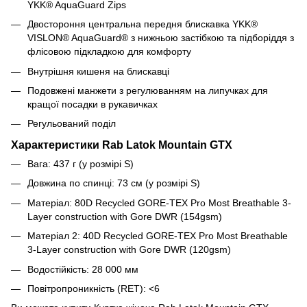
YKK® AquaGuard Zips
Двостороння центральна передня блискавка YKK®
VISLON® AquaGuard® з нижньою застібкою та підборіддя з
флісовою підкладкою для комфорту
Внутрішня кишеня на блискавці
Подовжені манжети з регулюванням на липучках для
кращої посадки в рукавичках
Регульований поділ
Характеристики Rab Latok Mountain GTX
Вага:
437
г (у розмірі S)
Довжина по спинці:
73
см (у розмірі S)
Матеріал: 80D Recycled GORE-TEX Pro Most Breathable 3-
Layer construction with Gore DWR (154gsm)
Матеріал 2: 40D Recycled GORE-TEX Pro Most Breathable
3-Layer construction with Gore DWR (120gsm)
Водостійкість: 28 000 мм
Повітропроникність (RET)
: <6