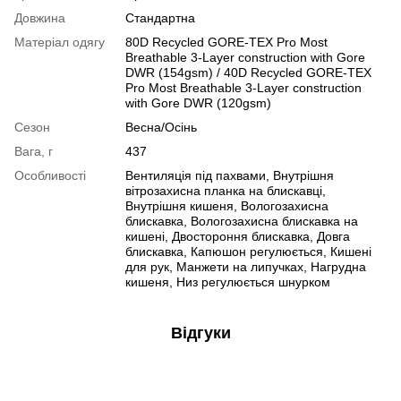
Довжина
Стандартна
Матеріал одягу
80D Recycled GORE-TEX Pro Most
Breathable 3-Layer construction with Gore
DWR (154gsm) / 40D Recycled GORE-TEX
Pro Most Breathable 3-Layer construction
with Gore DWR (120gsm)
Сезон
Весна/Осінь
Вага, г
437
Особливості
Вентиляція під пахвами, Внутрішня
вітрозахисна планка на блискавці,
Внутрішня кишеня, Вологозахисна
блискавка, Вологозахисна блискавка на
кишені, Двостороння блискавка, Довга
блискавка, Капюшон регулюється, Кишені
для рук, Манжети на липучках, Нагрудна
кишеня, Низ регулюється шнурком
Відгуки