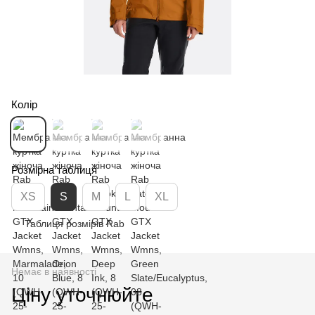
Колір
Розмірна таблиця
XS
S
M
L
XL
Таблиця розмірів Rab
Немає в наявності
Ціну уточнюйте