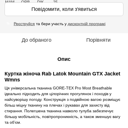
Повідомити, коли з'явиться
Реєструйся
та бери участь у
дисконтній програмі
%
До обраного
Порівняти
Опис
Куртка жіноча Rab Latok Mountain GTX Jacket
Wmns
Ця універсальна тканина GORE-TEX Pro Most Breathable
ідеально підходить для цілорічних прогулянок і походів у
найсуворішу погоду. Конструкція з подвійною вагою розміщує
більш міцну тканину на плечах і рукавах для захисту від
стирання. Полегшена тканина навколо тулуба забезпечує
більшу мобільність, повітропроникність, а також зменшує вагу
та об’єм.