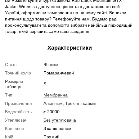
Ви можете купити Куртка жіноча Rab Latok Mountain GTX
Jacket Wmns
за доступною ціною та з доставкою по всій
Україні, оформивши замовлення на нашому сайті. Виникли
питання щодо товару? Телефонуйте нам. Будемо раді
проконсультувати та допомогти вибрати найбільш підходящий
товар, який вирішить саме ваші завдання!
Характеристики
Стать
Жінкам
Точний колір
Помаранчевий
Розмірна
S
таблиця
Тип
Мембранна
Призначення
Альпінізм
,
Трекінг і хайкінг
Водостійкість
≥ 20000
Утеплювач
Без утеплювача
Капюшон
З капюшоном
Крій
Прямий