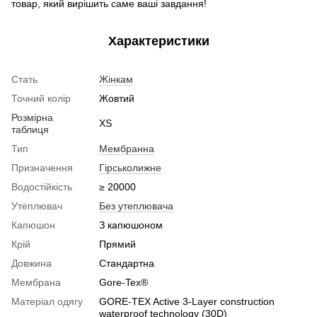
товар, який вирішить саме ваші завдання!
Характеристики
Стать
Жінкам
Точний колір
Жовтий
Розмірна
XS
таблиця
Тип
Мембранна
Призначення
Гірськолижне
Водостійкість
≥ 20000
Утеплювач
Без утеплювача
Капюшон
З капюшоном
Крій
Прямий
Довжина
Стандартна
Мембрана
Gore-Tex®
Матеріал одягу
GORE-TEX Active 3-Layer construction
waterproof technology (30D)