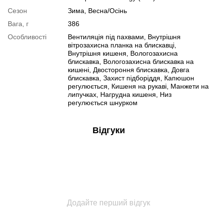
Сезон
Зима, Весна/Осінь
Вага, г
386
Особливості
Вентиляція під пахвами, Внутрішня
вітрозахисна планка на блискавці,
Внутрішня кишеня, Вологозахисна
блискавка, Вологозахисна блискавка на
кишені, Двостороння блискавка, Довга
блискавка, Захист підборіддя, Капюшон
регулюється, Кишеня на рукаві, Манжети на
липучках, Нагрудна кишеня, Низ
регулюється шнурком
Відгуки
Додайте перший відгук