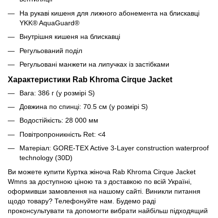
На рукаві кишеня для лижного абонемента на блискавці
YKK® AquaGuard®
Внутрішня кишеня на блискавці
Регульований поділ
Регульовані манжети на липучках із застібками
Характеристики Rab Khroma Cirque Jacket
Вага:
386
г (у розмірі S)
Довжина по спинці:
70.5
см (у розмірі S)
Водостійкість: 28 000 мм
Повітропроникність Ret: <4
Матеріал:
GORE-TEX Active 3-Layer construction waterproof
technology (30D)
Ви можете купити Куртка жіноча Rab Khroma Cirque Jacket
Wmns
за доступною ціною та з доставкою по всій Україні,
оформивши замовлення на нашому сайті. Виникли питання
щодо товару? Телефонуйте нам. Будемо раді
проконсультувати та допомогти вибрати найбільш підходящий