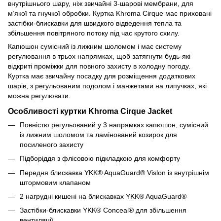
внутрішнього шару, ніж звичайні 3-шарові мембрани, для
м’якої та гнучкої обробки. Куртка Khroma Cirque має приховані
застібки-блискавки для швидкого відведення тепла та
збільшення повітряного потоку під час крутого схилу.
Капюшон сумісний із лижним шоломом і має систему
регулювання в трьох напрямках, щоб затягнути будь-які
відкриті проміжки для повного захисту в холодну погоду.
Куртка має звичайну посадку для розміщення додаткових
шарів, з регульованим подолом і манжетами на липучках, які
можна регулювати.
Особливості куртки Khroma Cirque Jacket
Повністю регульований у 3 напрямках капюшон, сумісний
із лижним шоломом та ламінований козирок для
посиленого захисту
Підборіддя з флісовою підкладкою для комфорту
Передня блискавка YKK® AquaGuard® Vislon із внутрішнім
штормовим клапаном
2 нагрудні кишені на блискавках YKK® AquaGuard®
Застібки-блискавки YKK® Conceal® для збільшення
вентиляції