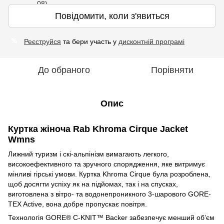
Повідомити, коли з'явиться
Реєструйся
та бери участь у
дисконтній програмі
%
До обраного
Порівняти
Опис
Куртка жіноча Rab Khroma Cirque Jacket
Wmns
Лижний туризм і скі-альпінізм вимагають легкого,
високоефективного та зручного спорядження, яке витримує
мінливі гірські умови.
Куртка Khroma Cirque була розроблена,
щоб досягти успіху як на підйомах, так і на спусках,
виготовлена ​​з вітро- та водонепроникного 3-шарового GORE-
TEX Active, вона добре пропускає повітря.
Технологія GORE® C-KNIT™ Backer забезпечує менший об’єм