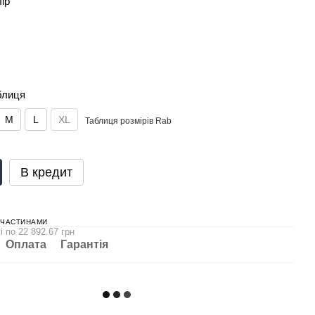
лір
блиця
M
L
XL
Таблиця розмірів Rab
В кредит
 ЧАСТИНАМИ
і по 22 892.67 грн
Оплата
Гарантія