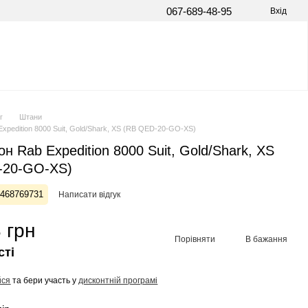
067-689-48-95
Вхід
г
Штани
Expedition 8000 Suit, Gold/Shark, XS (RB QED-20-GO-XS)
н Rab Expedition 8000 Suit, Gold/Shark, XS
-20-GO-XS)
1468769731
Написати відгук
 грн
Порівняти
В бажання
сті
йся
та бери участь у
дисконтній програмі