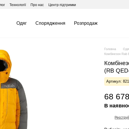
лог
Технології
Про нас
Центр підтримки
Одяг
Спорядження
Розпродаж
Головна
Одя
Комбінезон Rab 
Комбінезо
(RB QED
Артикул: 82
68 678
В наявно
Реєстру
%