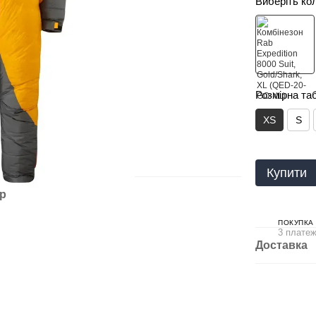
Виберіть ко
Розмірна та
XS
S
Купити
ар
ПОКУПКА
3 платеж
Доставка