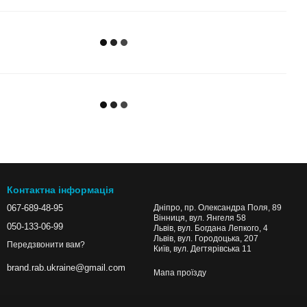
Контактна інформація
067-689-48-95
Дніпро, пр. Олександра Поля, 89
Вінниця, вул. Янгеля 58
050-133-06-99
Львів, вул. Богдана Лепкого, 4
Львів, вул. Городоцька, 207
Передзвонити вам?
Київ, вул. Дегтярівська 11
brand.rab.ukraine@gmail.com
Мапа проїзду