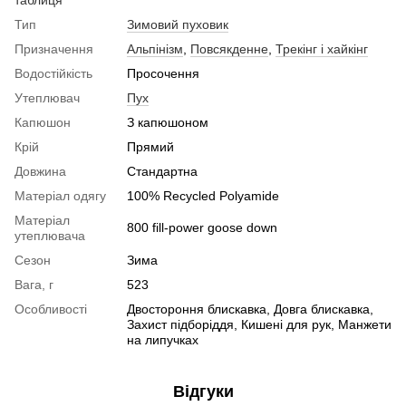
Тип
Зимовий пуховик
Призначення
Альпінізм
,
Повсякденне
,
Трекінг і хайкінг
Водостійкість
Просочення
Утеплювач
Пух
Капюшон
З капюшоном
Крій
Прямий
Довжина
Стандартна
Матеріал одягу
100% Recycled Polyamide
Матеріал
800 fill-power goose down
утеплювача
Сезон
Зима
Вага, г
523
Особливості
Двостороння блискавка, Довга блискавка,
Захист підборіддя, Кишені для рук, Манжети
на липучках
Відгуки