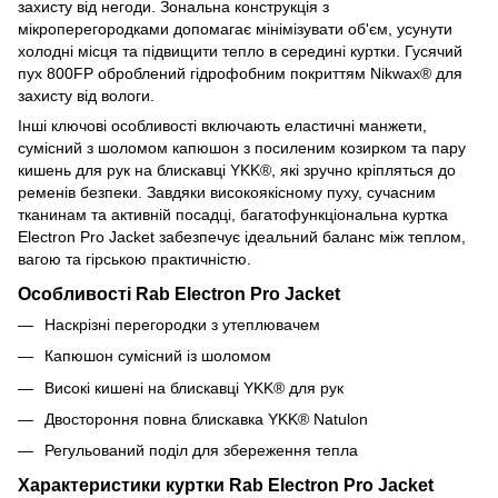
захисту від негоди. Зональна конструкція з
мікроперегородками допомагає мінімізувати об'єм, усунути
холодні місця та підвищити тепло в середині куртки. Гусячий
пух 800FP оброблений гідрофобним покриттям Nikwax® для
захисту від вологи.
Інші ключові особливості включають еластичні манжети,
сумісний з шоломом капюшон з посиленим козирком та пару
кишень для рук на блискавці YKK®, які зручно кріпляться до
ременів безпеки. Завдяки високоякісному пуху, сучасним
тканинам та активній посадці, багатофункціональна куртка
Electron Pro Jacket забезпечує ідеальний баланс між теплом,
вагою та гірською практичністю.
Особливості Rab Electron Pro Jacket
Наскрізні перегородки з утеплювачем
Капюшон сумісний із шоломом
Високі кишені на блискавці YKK® для рук
Двостороння повна блискавка YKK® Natulon
Регульований поділ для збереження тепла
Характеристики куртки Rab Electron Pro Jacket