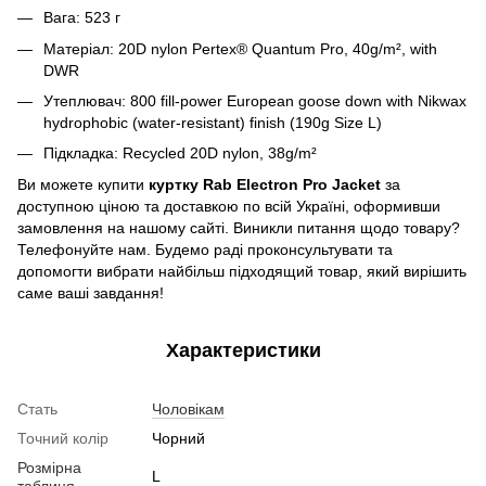
Вага: 523 г
Матеріал: 20D nylon Pertex® Quantum Pro, 40g/m², with
DWR
Утеплювач: 800 fill-power European goose down with Nikwax
hydrophobic (water-resistant) finish (190g Size L)
Підкладка: Recycled 20D nylon, 38g/m²
Ви можете купити
куртку Rab Electron Pro Jacket
за
доступною ціною та доставкою по всій Україні, оформивши
замовлення на нашому сайті. Виникли питання щодо товару?
Телефонуйте нам. Будемо раді проконсультувати та
допомогти вибрати найбільш підходящий товар, який вирішить
саме ваші завдання!
Характеристики
Стать
Чоловікам
Точний колір
Чорний
Розмірна
L
таблиця