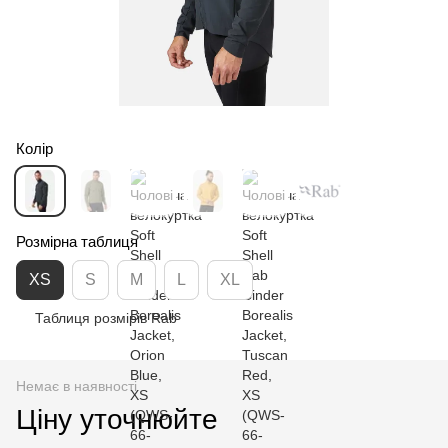
Колір
Розмірна таблиця
XS
S
M
L
XL
Таблиця розмірів Rab
Немає в наявності
Ціну уточнюйте