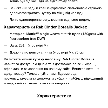
тепла рук під час їзди на відкритому повітрі
Занижений задній край із фірмовою силіконовою стрічкою
допомагає тримати куртку на місці під час їзди
Легке одностороннє регулювання заднього подолу
Характеристики Rab Cinder Borealis Jacket:
Матеріал:
Matrix™ single weave stretch nylon (130gsm) with
fluorocarbon-free DWR
Вага: 251 г
(у розмірі M)
Довжина по центру спинки (у розмірі M): 76 см
Ви можете купити
куртку чоловічу Rab Cinder Borealis
Jacket
за доступною ціною та з доставкою по всій Україні,
оформивши замовлення на нашому сайті. Виникли питання
щодо товару? Телефонуйте нам. Будемо раді
проконсультувати та допомогти вибрати найбільш підходящий
товар, який вирішить саме ваші завдання!
Характеристики