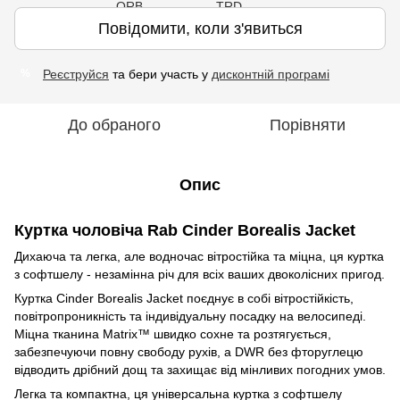
Повідомити, коли з'явиться
Реєструйся
та бери участь у
дисконтній програмі
%
До обраного
Порівняти
Опис
Куртка чоловіча Rab Cinder Borealis Jacket
Дихаюча та легка, але водночас вітростійка та міцна, ця куртка
з софтшелу - незамінна річ для всіх ваших двоколісних пригод.
Куртка Cinder Borealis Jacket поєднує в собі вітростійкість,
повітропроникність та індивідуальну посадку на велосипеді.
Міцна тканина Matrix™ швидко сохне та розтягується,
забезпечуючи повну свободу рухів, а DWR без фторуглецю
відводить дрібний дощ та захищає від мінливих погодних умов.
Легка та компактна, ця універсальна куртка з софтшелу