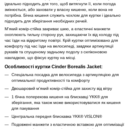
ідеально підходить для того, щоб витягнути її, коли погода
змінюється, або заховати у власну кишеню, коли вона не
потрібна.
Бічна кишеня служить чохлом для куртки і ідеально
підходить для зберігання необхідних речей.
М'який комір-стійка закриває шию, а еластичні манжети
охоплюють тильну сторону рук, захищаючи їх від холоду під
час їзди на відкритому повітрі. Крій куртки оптимізовано для
комфорту під час їзди на велосипеді, завдяки артикуляції
рукавів та спущеному задньому подолу з силіконовою
накладкою, що фіксує куртку на місці.
Особливості куртки Cinder Borealis Jacket:
Спеціальна посадка для велосипеда з артикуляцією для
оптимальної продуктивності та комфорту
Двошаровий м'який комір-стійка для захисту від вітру
1 бічна поперекова кишеня на блискавці YKK® для
зберігання, яка також може використовуватися як кишеня
для пакування
Центральна передня блискавка YKK® VISLON®
Подовжені манжети з еластичною вставкою для оптимізації