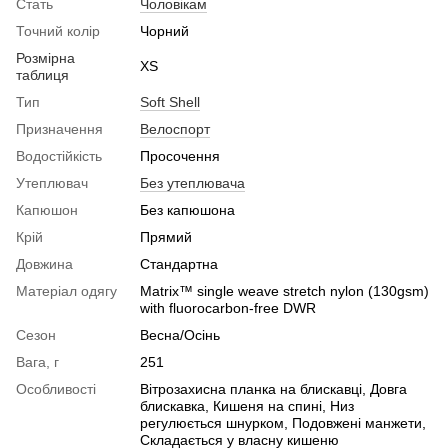
Стать
Чоловікам
Точний колір
Чорний
Розмірна
XS
таблиця
Тип
Soft Shell
Призначення
Велоспорт
Водостійкість
Просочення
Утеплювач
Без утеплювача
Капюшон
Без капюшона
Крій
Прямий
Довжина
Стандартна
Матеріал одягу
Matrix™ single weave stretch nylon (130gsm)
with fluorocarbon-free DWR
Сезон
Весна/Осінь
Вага, г
251
Особливості
Вітрозахисна планка на блискавці, Довга
блискавка, Кишеня на спині, Низ
регулюється шнурком, Подовжені манжети,
Складається у власну кишеню