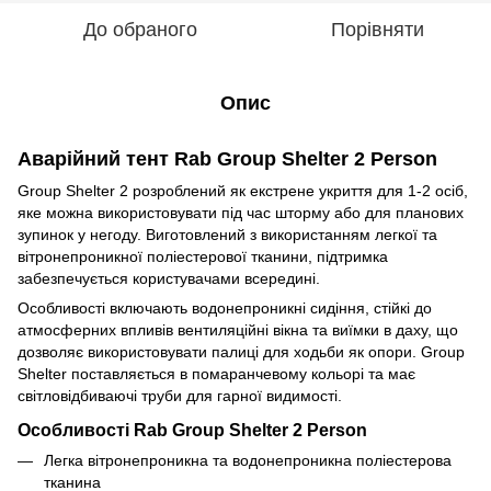
До обраного
Порівняти
Опис
Аварійний тент Rab Group Shelter 2 Person
Group Shelter 2 розроблений як екстрене укриття для 1-2 осіб,
яке можна використовувати під час шторму або для планових
зупинок у негоду. Виготовлений з використанням легкої та
вітронепроникної поліестерової тканини, підтримка
забезпечується користувачами всередині.
Особливості включають водонепроникні сидіння, стійкі до
атмосферних впливів вентиляційні вікна та виїмки в даху, що
дозволяє використовувати палиці для ходьби як опори. Group
Shelter поставляється в помаранчевому кольорі та має
світловідбиваючі труби для гарної видимості.
Особливості Rab Group Shelter 2 Person
Легка вітронепроникна та водонепроникна поліестерова
тканина