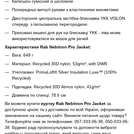
Капюшон сумісний із шоломом
Попередньо вигнуті рукави з еластичними манжетами
Двостороння центральна застібка-блискавка YKK VISLON
спереду з ізольованою перегородкою
Приховані кишені для рук на блискавці YKK - ліва може
використовуватися як мішок для речей
Характеристики Rab Nebitron Pro Jacket:
Вага: 648 г
Матеріал: Recycled 30D nylon, 53g/m², with DWR
Утеплювач: PrimaLoft® Silver Insulation Luxe™ (100%
Recycled)
Підкладка: Recycled 20D Atmos nylon, 41g/m²
Довжина по спинці: 78.5 см
Ви можете купити
куртку Rab Nebitron Pro Jacket
за
доступною ціною та з доставкою по всій Україні, оформивши
замовлення на нашому сайті. Виникли питання щодо товару?
Телефонуйте нам за телефонами: 067-333-06-38, 050-033-06-
38. Будемо раді проконсультувати та допомогти вибрати
найбільш підходящий товар, який вирішить саме ваші