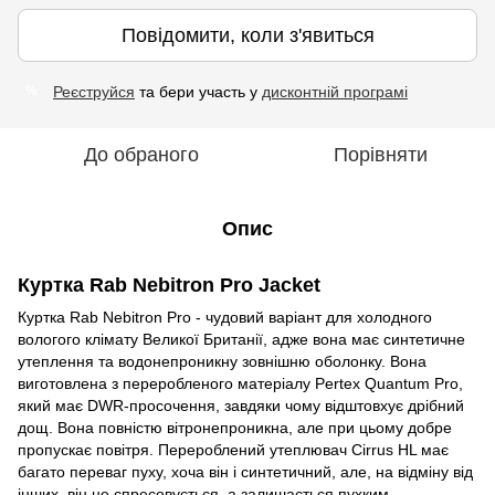
Повідомити, коли з'явиться
Реєструйся
та бери участь у
дисконтній програмі
%
До обраного
Порівняти
Опис
Куртка Rab Nebitron Pro Jacket
Куртка Rab Nebitron Pro - чудовий варіант для холодного
вологого клімату Великої Британії, адже вона має синтетичне
утеплення та водонепроникну зовнішню оболонку. Вона
виготовлена з переробленого матеріалу Pertex Quantum Pro,
який має DWR-просочення, завдяки чому відштовхує дрібний
дощ. Вона повністю вітронепроникна, але при цьому добре
пропускає повітря. Перероблений утеплювач Cirrus HL має
багато переваг пуху, хоча він і синтетичний, але, на відміну від
інших, він не спресовується, а залишається пухким,