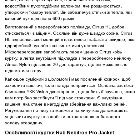
водостійким пухоподібним волокном, яке розширюється,
утворюючи "хмару тепла". Він забезпечує стільки ж тепла, як і
качиний пух щільністю 600 грамів.
Виготовлений з переробленого поліаміду, Cirrus HL добре
стискається і є міцним. Оскільки він дуже швидко сохне, Cirrus
HL відновлює свої ізоляційні властивості набагато швидше, ніж
гідрофобний пух або інші синтетичні утеплювачі.
Мікроперегородки запобігають переміщенню Cirrus крізь
куртку, а легка внутрішня підкладка з переробленого нейлону
Atmos Nylon щільністю 20 ден гарантує, що він може вільно
підніматися вгору.
Капюшон сумісний з шоломом і має посилений козирок, щоб
захистити ваші очі, коли погода погіршиться. Основна застібка-
блискавка YKK Vislon двостороння, що робить її зручною, якщо
вам потрібно застібнути її під час страховки. Є внутрішня
кишеня, яка стане в нагоді для зберігання важливих речей.
Регулювання по низу та манжети на липучках допомагають
ущільнити куртку та запобігти потраплянню небажаного
холоду всередину.
Особливості куртки Rab Nebitron Pro Jacket: