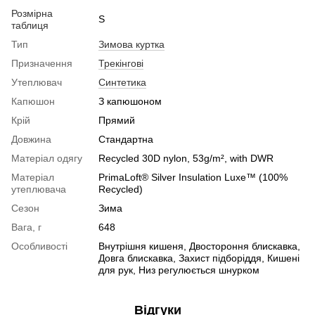
Розмірна
S
таблиця
Тип
Зимова куртка
Призначення
Трекінгові
Утеплювач
Синтетика
Капюшон
З капюшоном
Крій
Прямий
Довжина
Стандартна
Матеріал одягу
Recycled 30D nylon, 53g/m², with DWR
Матеріал
PrimaLoft® Silver Insulation Luxe™ (100%
утеплювача
Recycled)
Сезон
Зима
Вага, г
648
Особливості
Внутрішня кишеня, Двостороння блискавка,
Довга блискавка, Захист підборіддя, Кишені
для рук, Низ регулюється шнурком
Відгуки