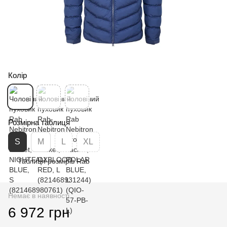
Колір
Розмірна таблиця
S
M
L
XL
Таблиця розмірів Rab
Немає в наявності
6 972 грн