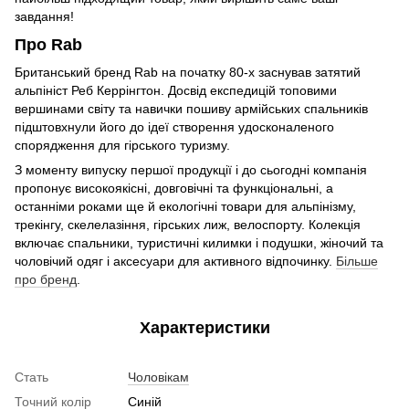
завдання!
Про Rab
Британський бренд Rab на початку 80-х заснував затятий
альпініст Реб Керрінгтон. Досвід експедицій топовими
вершинами світу та навички пошиву армійських спальників
підштовхнули його до ідеї створення удосконаленого
спорядження для гірського туризму.
З моменту випуску першої продукції і до сьогодні компанія
пропонує високоякісні, довговічні та функціональні, а
останніми роками ще й екологічні товари для альпінізму,
трекінгу, скелелазіння, гірських лиж, велоспорту. Колекція
включає спальники, туристичні килимки і подушки, жіночий та
чоловічий одяг і аксесуари для активного відпочинку.
Більше
про бренд
.
Характеристики
Стать
Чоловікам
Точний колір
Синій