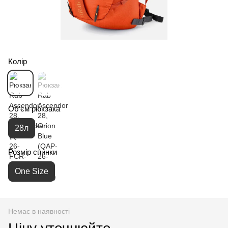
Колір
Об'єм рюкзака
28л
Розмір спинки
One Size
Немає в наявності