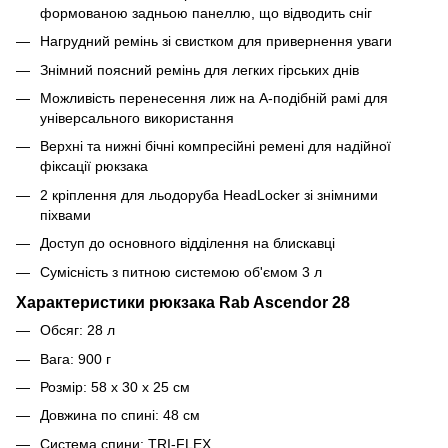
формованою задньою панеллю, що відводить сніг
Нагрудний ремінь зі свистком для привернення уваги
Знімний поясний ремінь для легких гірських днів
Можливість перенесення лиж на А-подібній рамі для
універсального використання
Верхні та нижні бічні компресійні ремені для надійної
фіксації рюкзака
2 кріплення для льодоруба HeadLocker зі знімними
піхвами
Доступ до основного відділення на блискавці
Сумісність з питною системою об'ємом 3 л
Характеристики рюкзака
Rab Ascendor 28
Обсяг: 28 л
Вага: 900 г
Розмір: 58 х 30 х 25 см
Довжина по спині: 48 см
Система спини: TRI-FLEX