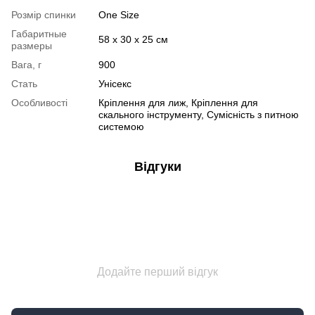
Розмір спинки
One Size
Габаритные
58 х 30 х 25 см
размеры
Вага, г
900
Стать
Унісекс
Особливості
Кріплення для лиж, Кріплення для
скального інструменту, Сумісність з питною
системою
Відгуки
Додайте перший відгук