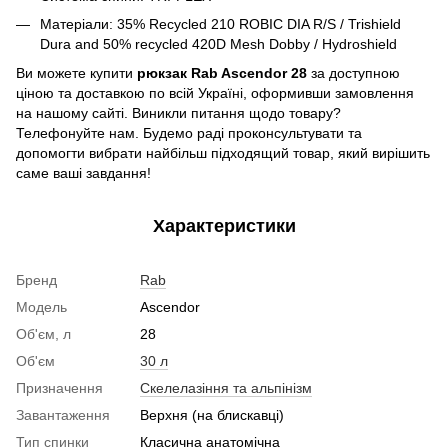
Матеріали:
35% Recycled 210 ROBIC DIA R/S / Trishield
Dura and 50% recycled 420D Mesh Dobby / Hydroshield
Ви можете купити
рюкзак Rab Ascendor 28
за доступною
ціною та доставкою по всій Україні, оформивши замовлення
на нашому сайті. Виникли питання щодо товару?
Телефонуйте нам. Будемо раді проконсультувати та
допомогти вибрати найбільш підходящий товар, який вирішить
саме ваші завдання!
Характеристики
Бренд
Rab
Модель
Ascendor
Об'єм, л
28
Об'єм
30 л
Призначення
Скелелазіння та альпінізм
Завантаження
Верхня (на блискавці)
Тип спинки
Класична анатомічна