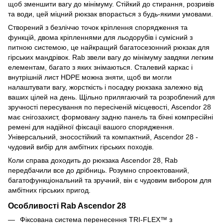
щоб зменшити вагу до мінімуму. Стійкий до стирання, розривів
та води, цей міцний рюкзак впорається з будь-якими умовами.
Створений з безліччю точок кріплення спорядження та
функцій, двома кріпленнями для льодорубів і сумісний з
питною системою, це найкращий багатосезонний рюкзак для
гірських мандрівок. Rab звели вагу до мінімуму завдяки легким
елементам, багато з яких знімаються. Сталевий каркас і
внутрішній лист HDPE можна зняти, щоб ви могли
налаштувати вагу, жорсткість і посадку рюкзака залежно від
ваших цілей на день. Щільно прилягаючий та розроблений для
зручності пересування по пересіченій місцевості, Ascendor 28
має снігозахист, формовану задню панель та бічні компресійні
ремені для надійної фіксації вашого спорядження.
Універсальний, зносостійкий та компактний, Ascendor 28 -
чудовий вибір для амбітних гірських походів.
Коли справа доходить до рюкзака Ascendor 28, Rab
передбачили все до дрібниць. Розумно спроектований,
багатофункціональний та зручний, він є чудовим вибором для
амбітних гірських пригод.
Особливості
Rab Ascendor 28
Фіксована система перенесення TRI-FLEX™ з