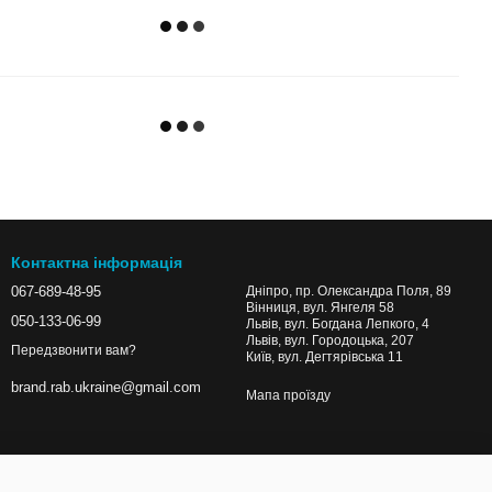
Контактна інформація
067-689-48-95
Дніпро, пр. Олександра Поля, 89
Вінниця, вул. Янгеля 58
050-133-06-99
Львів, вул. Богдана Лепкого, 4
Львів, вул. Городоцька, 207
Передзвонити вам?
Київ, вул. Дегтярівська 11
brand.rab.ukraine@gmail.com
Мапа проїзду