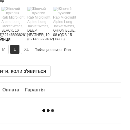
лір
блиця
M
L
XL
Таблиця розмірів Rab
ити, коли з'явиться
Оплата
Гарантія