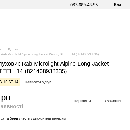
067-689-48-95
Вхід
г
Куртки
Rab Microlight Alpine Long Jacket Wmns, STEEL, 14 (821468938335)
уховик Rab Microlight Alpine Long Jacket
EEL, 14 (821468938335)
B-15-ST-14
Написати відгук
грн
Порівняти
В бажання
наявності
йся
та бери участь у
дисконтній програмі