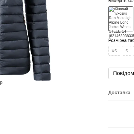
Виберіть ко
Розмірна та
XS
S
Повідом
ар
Доставка