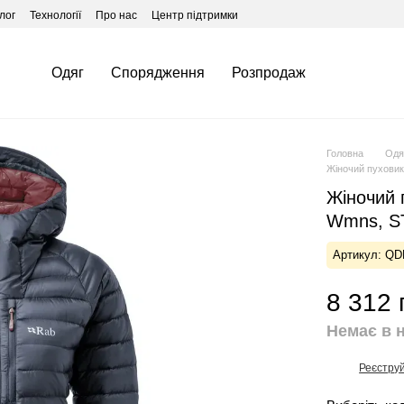
лог
Технології
Про нас
Центр підтримки
Одяг
Спорядження
Розпродаж
Головна
Одя
Жіночий пуховик 
Жіночий п
Wmns, ST
Артикул: QD
8 312 
Немає в 
Реєстру
%