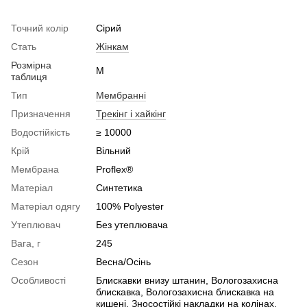
Точний колір
Сірий
Стать
Жінкам
Розмірна
M
таблиця
Тип
Мембранні
Призначення
Трекінг і хайкінг
Водостійкість
≥ 10000
Крій
Вільний
Мембрана
Proflex®
Матеріал
Синтетика
Матеріал одягу
100% Polyester
Утеплювач
Без утеплювача
Вага, г
245
Сезон
Весна/Осінь
Особливості
Блискавки внизу штанин, Вологозахисна
блискавка, Вологозахисна блискавка на
кишені, Зносостійкі накладки на колінах,