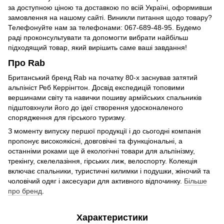
за доступною ціною та доставкою по всій Україні, оформивши
замовлення на нашому сайті. Виникли питання щодо товару?
Телефонуйте нам за телефонами: 067-689-48-95. Будемо
раді проконсультувати та допомогти вибрати найбільш
підходящий товар, який вирішить саме ваші завдання!
Про Rab
Британський бренд Rab на початку 80-х заснував затятий
альпініст Реб Керрінгтон. Досвід експедицій топовими
вершинами світу та навички пошиву армійських спальників
підштовхнули його до ідеї створення удосконаленого
спорядження для гірського туризму.
З моменту випуску першої продукції і до сьогодні компанія
пропонує високоякісні, довговічні та функціональні, а
останніми роками ще й екологічні товари для альпінізму,
трекінгу, скелелазіння, гірських лиж, велоспорту. Колекція
включає спальники, туристичні килимки і подушки, жіночий та
чоловічий одяг і аксесуари для активного відпочинку.
Більше
про бренд
.
Характеристики