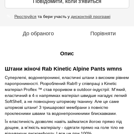
Повідомити, коли з'явиться
Реєструйся
та бери участь у
дисконтній програмі
%
До обраного
Порівняти
Опис
Штани жіночі Rab Kinetic Alpine Pants wmns
Суперлегкі, водонепроникні, еластичні штани з високим рівнем
паропроникності. Розроблений Rab® у співпраці з Kinetic
матеріал Proflex ™ став проривом в outdoor-індустрії. М'який,
еластичний в 4-х напрямках матеріал швидше нагадує легкий
SoftShell, а не повноцінну штормову тканину. Але це саме
штормові штани! З тришарової мембрани з повністю
проклеєними швами та водонепроникними блискавками.
Їх еластичність дозволяє навіть займатися йогою прямо під
дощем, а м'якість матеріалу - одягати прямо на голе тіло не
відчуваючи дискомфорту. І все це при 100%