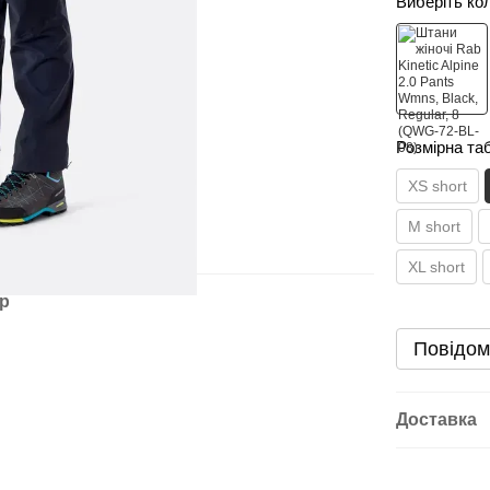
Виберіть ко
Розмірна та
XS short
M short
XL short
ар
Повідом
Доставка