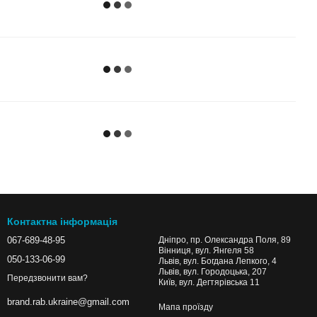
Контактна інформація
067-689-48-95
Дніпро, пр. Олександра Поля, 89
Вінниця, вул. Янгеля 58
050-133-06-99
Львів, вул. Богдана Лепкого, 4
Львів, вул. Городоцька, 207
Передзвонити вам?
Київ, вул. Дегтярівська 11
brand.rab.ukraine@gmail.com
Мапа проїзду