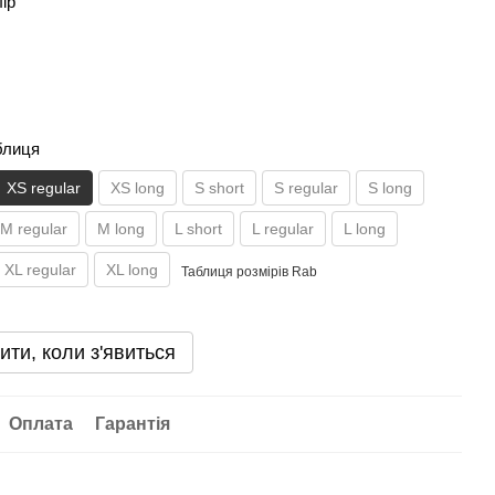
лір
блиця
XS regular
XS long
S short
S regular
S long
M regular
M long
L short
L regular
L long
XL regular
XL long
Таблиця розмірів Rab
ити, коли з'явиться
Оплата
Гарантія