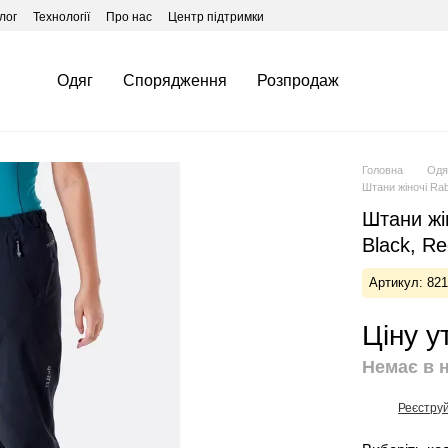
лог
Технології
Про нас
Центр підтримки
Одяг
Спорядження
Розпродаж
Головна
Одя
Штани жіночі Rab
Штани жін
Black, R
Артикул: 82
Ціну 
Немає в 
Реєстру
%