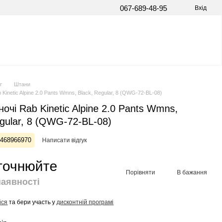
067-689-48-95
Вхід
г
Штани
 Kinetic Alpine 2.0 Pants Wmns, Black, Regular, 8 (QWG-72-BL-08)
очі Rab Kinetic Alpine 2.0 Pants Wmns,
egular, 8 (QWG-72-BL-08)
1468966970
Написати відгук
уточнюйте
Порівняти
В бажання
наявності
йся
та бери участь у
дисконтній програмі