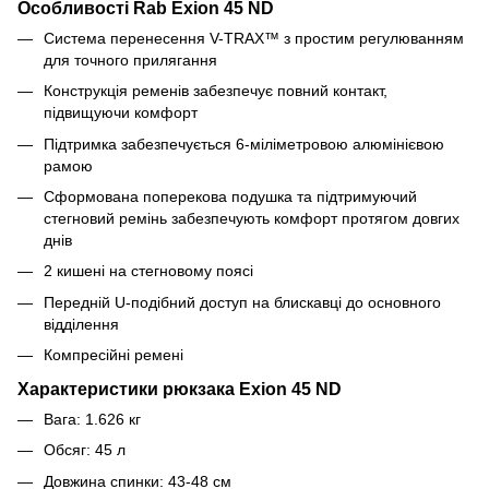
Особливості Rab Exion 45 ND
Система перенесення V-TRAX™ з простим регулюванням
для точного прилягання
Конструкція ременів забезпечує повний контакт,
підвищуючи комфорт
Підтримка забезпечується 6-міліметровою алюмінієвою
рамою
Сформована поперекова подушка та підтримуючий
стегновий ремінь забезпечують комфорт протягом довгих
днів
2 кишені на стегновому поясі
Передній U-подібний доступ на блискавці до основного
відділення
Компресійні ремені
Характеристики рюкзака Exion 45 ND
Вага: 1.626 кг
Обсяг: 45 л
Довжина спинки: 43-48 см