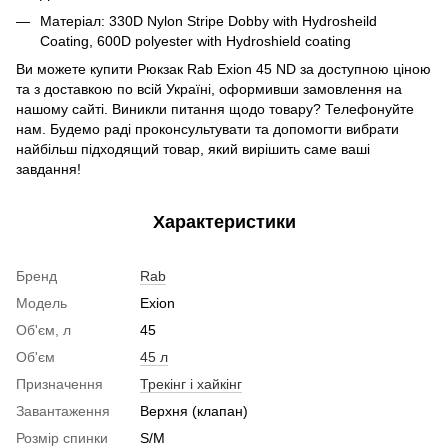
Матеріал: 330D Nylon Stripe Dobby with Hydrosheild
Coating, 600D polyester with Hydroshield coating
Ви можете купити
Рюкзак Rab Exion 45 ND
за доступною ціною
та з доставкою по всій Україні, оформивши замовлення на
нашому сайті. Виникли питання щодо товару? Телефонуйте
нам. Будемо раді проконсультувати та допомогти вибрати
найбільш підходящий товар, який вирішить саме ваші
завдання!
Характеристики
Бренд
Rab
Модель
Exion
Об'єм, л
45
Об'єм
45 л
Призначення
Трекінг і хайкінг
Завантаження
Верхня (клапан)
Розмір спинки
S/M