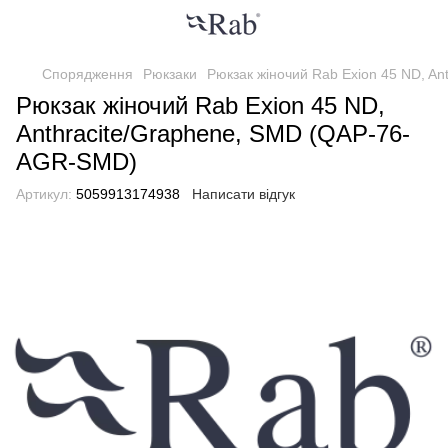
Спорядження
Рюкзаки
Рюкзак жіночий Rab Exion 45 ND, A
Рюкзак жіночий Rab Exion 45 ND,
Anthracite/Graphene, SMD (QAP-76-
AGR-SMD)
Артикул:
5059913174938
Написати відгук