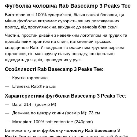
Футболка чоловіча Rab Basecamp 3 Peaks Tee
Виготовлена зі 100% суперм'якої, більш важкої бавовни, ця
міцна футболка витримає суворість ваших повсякденних
пригод, від прогулянок на вихідних до вечорів біля скелі.
Чистий, простий дизайн з невеликим логотипом на грудях та
привабливим принтом на спині, натхненний гірською
спадщиною Rab. У поєднанні з класичним круглим вирізом
горловини, він має зручну вільну посадку, що ідеально
підходить для днів, проведених у русі.
Особливості Rab Basecamp 3 Peaks Tee:
Кругла горловина
Етикетка Rab® на шві
Характеристики футболки Basecamp 3 Peaks Tee:
Вага:
214
г
(розмір M)
Довжина по центру спини
(розмір M): 73 см
Матеріал:
100% soft cotton tee (240gsm)
Ви можете купити
футболку чоловічу Rab Basecamp 3
Peaks Tee
за доступною ціною та з доставкою по всій Україні,