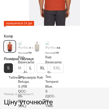
залишилося 24 дні
Колір
Розмірна таблиця
S
M
L
XL
XXL
Таблиця розмірів Rab
Немає в наявності
Ціну уточнюйте